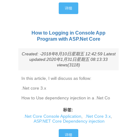
详细
How to Logging in Console App
Program with ASP.Net Core
Created: -2018年8月10日星期五 12:42:59 Latest
updated:2020年1月31日星期五 08:13:33
views(3118)
In this article, I will discuss as follow:
.Net core 3.x
How to Use dependency injection in a .Net Co
标签:
.Net Core Console Application
,
.Net Core 3.x
,
ASP.NET Core Dependency injection
详细