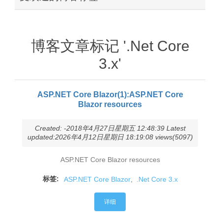
博客文章标记 '.Net Core
3.x'
ASP.NET Core Blazor(1):ASP.NET Core
Blazor resources
Created: -2018年4月27日星期五 12:48:39 Latest
updated:2026年4月12日星期日 18:19:08 views(5097)
ASP.NET Core Blazor resources
标签:
ASP.NET Core Blazor
,
.Net Core 3.x
详细