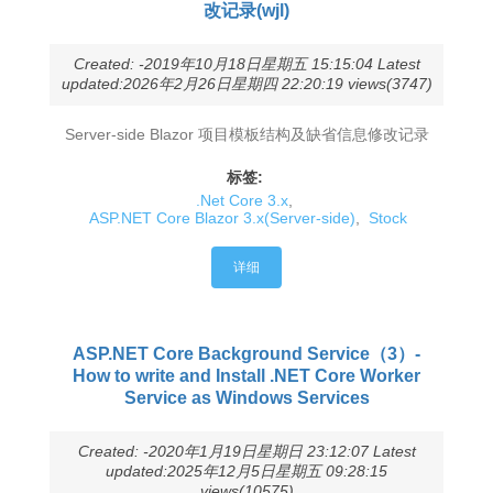
改记录(wjl)
Created: -2019年10月18日星期五 15:15:04 Latest
updated:2026年2月26日星期四 22:20:19 views(3747)
Server-side Blazor 项目模板结构及缺省信息修改记录
标签:
.Net Core 3.x
,
ASP.NET Core Blazor 3.x(Server-side)
,
Stock
详细
ASP.NET Core Background Service（3）-
How to write and Install .NET Core Worker
Service as Windows Services
Created: -2020年1月19日星期日 23:12:07 Latest
updated:2025年12月5日星期五 09:28:15
views(10575)