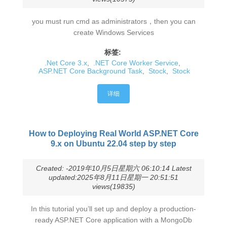
you must run cmd as administrators，then you can
create Windows Services
标签:
.Net Core 3.x
,
.NET Core Worker Service
,
ASP.NET Core Background Task
,
Stock
,
Stock
详细
How to Deploying Real World ASP.NET Core
9.x on Ubuntu 22.04 step by step
Created: -2019年10月5日星期六 06:10:14 Latest
updated:2025年8月11日星期一 20:51:51
views(19835)
In this tutorial you’ll set up and deploy a production-
ready ASP.NET Core application with a MongoDb