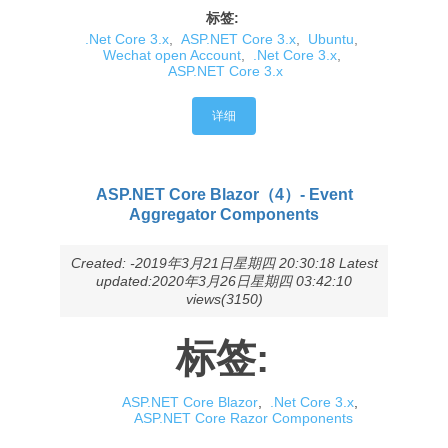
标签:
.Net Core 3.x
,
ASP.NET Core 3.x
,
Ubuntu
,
Wechat open Account
,
.Net Core 3.x
,
ASP.NET Core 3.x
详细
ASP.NET Core Blazor（4）- Event
Aggregator Components
Created: -2019年3月21日星期四 20:30:18 Latest
updated:2020年3月26日星期四 03:42:10
views(3150)
标签:
ASP.NET Core Blazor
,
.Net Core 3.x
,
ASP.NET Core Razor Components