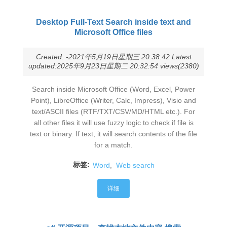
Desktop Full-Text Search inside text and
Microsoft Office files
Created: -2021年5月19日星期三 20:38:42 Latest
updated:2025年9月23日星期二 20:32:54 views(2380)
Search inside Microsoft Office (Word, Excel, Power
Point), LibreOffice (Writer, Calc, Impress), Visio and
text/ASCII files (RTF/TXT/CSV/MD/HTML etc.). For
all other files it will use fuzzy logic to check if file is
text or binary. If text, it will search contents of the file
for a match.
标签:
Word
,
Web search
详细