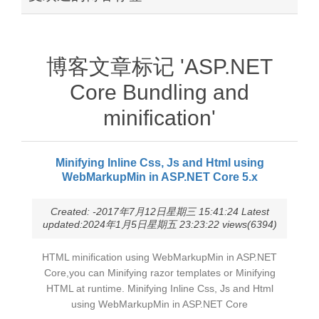
博客文章标记 'ASP.NET
Core Bundling and
minification'
Minifying Inline Css, Js and Html using
WebMarkupMin in ASP.NET Core 5.x
Created: -2017年7月12日星期三 15:41:24 Latest
updated:2024年1月5日星期五 23:23:22 views(6394)
HTML minification using WebMarkupMin in ASP.NET
Core,you can Minifying razor templates or Minifying
HTML at runtime. Minifying Inline Css, Js and Html
using WebMarkupMin in ASP.NET Core