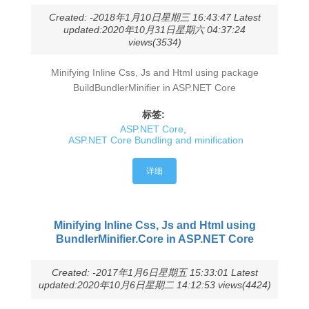
Created: -2018年1月10日星期三 16:43:47 Latest
updated:2020年10月31日星期六 04:37:24
views(3534)
Minifying Inline Css, Js and Html using package
BuildBundlerMinifier in ASP.NET Core
标签:
ASP.NET Core
,
ASP.NET Core Bundling and minification
详细
Minifying Inline Css, Js and Html using
BundlerMinifier.Core in ASP.NET Core
Created: -2017年1月6日星期五 15:33:01 Latest
updated:2020年10月6日星期二 14:12:53 views(4424)