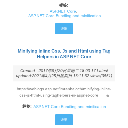
标签:
ASP.NET Core
,
ASP.NET Core Bundling and minification
详细
Minifying Inline Css, Js and Html using Tag
Helpers in ASP.NET Core
Created: -2017年6月20日星期二 18:03:17 Latest
updated:2021年4月25日星期日 16:11:32 views(3561)
https://weblogs.asp.net/imranbaloch/minifying-inline-
css-js-html-using-taghelpers-in-aspnet-core &
标签:
ASP.NET Core Bundling and minification
详细