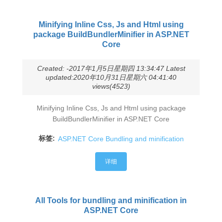
Minifying Inline Css, Js and Html using
package BuildBundlerMinifier in ASP.NET
Core
Created: -2017年1月5日星期四 13:34:47 Latest
updated:2020年10月31日星期六 04:41:40
views(4523)
Minifying Inline Css, Js and Html using package
BuildBundlerMinifier in ASP.NET Core
标签:
ASP.NET Core Bundling and minification
详细
All Tools for bundling and minification in
ASP.NET Core