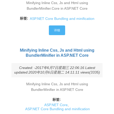
Minifying Inline Css, Js and Html using
BundlerMinifier.Core in ASP.NET Core
标签:
ASP.NET Core Bundling and minification
详细
Minifying Inline Css, Js and Html using
BundlerMinifier in ASP.NET Core
Created: -2017年6月7日星期三 22:06:16 Latest
updated:2020年10月6日星期二 14:11:11 views(3335)
Minifying Inline Css, Js and Html using
BundlerMinifier in ASP.NET Core
标签:
ASP.NET Core
,
ASP.NET Core Bundling and minification