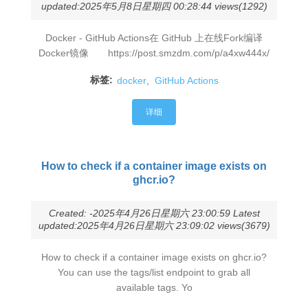
updated:2025年5月8日星期四 00:28:44 views(1292)
Docker - GitHub Actions在 GitHub 上在线Fork编译
Docker镜像 https://post.smzdm.com/p/a4xw444x/
标签:
docker
,
GitHub Actions
详细
How to check if a container image exists on
ghcr.io?
Created: -2025年4月26日星期六 23:00:59 Latest
updated:2025年4月26日星期六 23:09:02 views(3679)
How to check if a container image exists on ghcr.io?
You can use the tags/list endpoint to grab all
available tags. Yo