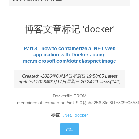
博客文章标记 'docker'
Part 3 - how to containerize a .NET Web
application with Docker - using
mcr.microsoft.com/dotnet/aspnet image
Created: -2026年6月14日星期日 19:50:05 Latest
updated:2026年6月17日星期三 20:24:29 views(141)
Dockerfile FROM
mcr.microsoft.com/dotnet/sdk:9.0@sha256:3fcf6f1e809c055
标签:
.Net
,
docker
详细