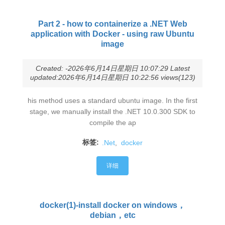
Part 2 - how to containerize a .NET Web
application with Docker - using raw Ubuntu
image
Created: -2026年6月14日星期日 10:07:29 Latest
updated:2026年6月14日星期日 10:22:56 views(123)
his method uses a standard ubuntu image. In the first
stage, we manually install the .NET 10.0.300 SDK to
compile the ap
标签:
.Net
,
docker
详细
docker(1)-install docker on windows，
debian，etc