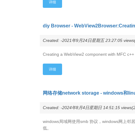
详细
diy Browser - WebView2Browser:Creati
Created: -2021年9月24日星期五 23:27:05 views(
Creating a WebView2 component with MFC c++
详细
网络存储network storage - window
Created: -2024年8月4日星期日 14:51:15 views(2
windows局域网使用smb 协议，window
低。