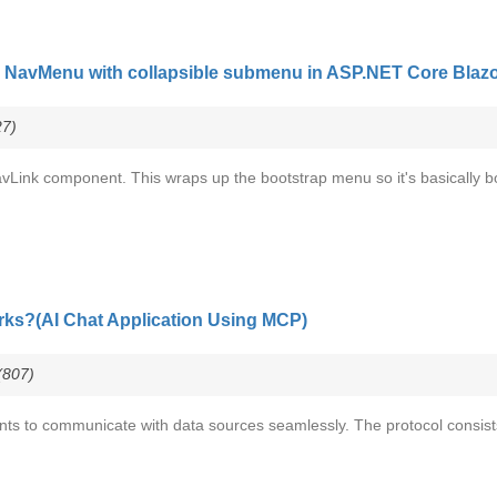
e NavMenu with collapsible submenu in ASP.NET Core Blazo
7)
avLink component. This wraps up the bootstrap menu so it's basically b
orks?(AI Chat Application Using MCP)
807)
ents to communicate with data sources seamlessly. The protocol consi