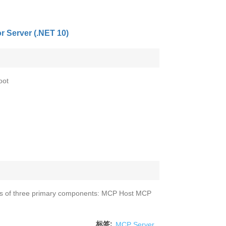
r Server (.NET 10)
oot
sts of three primary components: MCP Host MCP
标签:
MCP Server