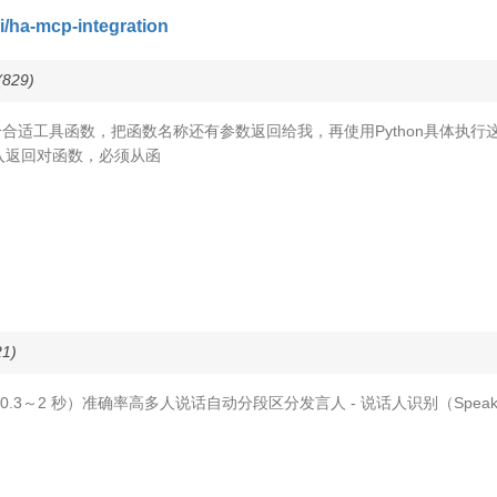
i/ha-mcp-integration
829)
工具函数，把函数名称还有参数返回给我，再使用Python具体执行这个函数
入返回对函数，必须从函
1)
2 秒）准确率高多人说话自动分段区分发言人 - 说话人识别（Speaker 