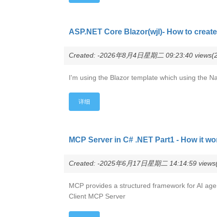
ASP.NET Core Blazor(wjl)- How to creat
Created: -2026年8月4日星期二 09:23:40 views(2
I'm using the Blazor template which using the N
详细
MCP Server in C# .NET Part1 - How it w
Created: -2025年6月17日星期二 14:14:59 views(
MCP provides a structured framework for AI ag
Client MCP Server