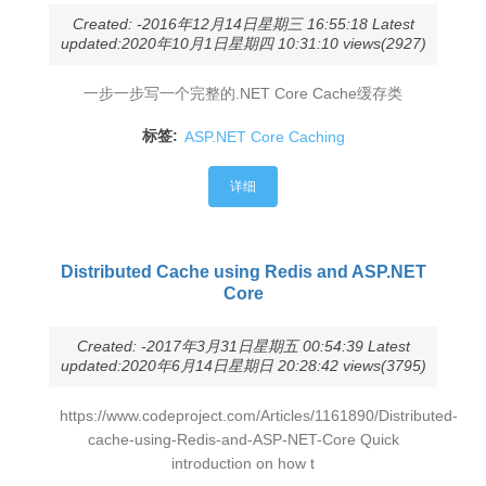
Created: -2016年12月14日星期三 16:55:18 Latest
updated:2020年10月1日星期四 10:31:10 views(2927)
一步一步写一个完整的.NET Core Cache缓存类
标签:
ASP.NET Core Caching
详细
Distributed Cache using Redis and ASP.NET
Core
Created: -2017年3月31日星期五 00:54:39 Latest
updated:2020年6月14日星期日 20:28:42 views(3795)
https://www.codeproject.com/Articles/1161890/Distributed-
cache-using-Redis-and-ASP-NET-Core Quick
introduction on how t