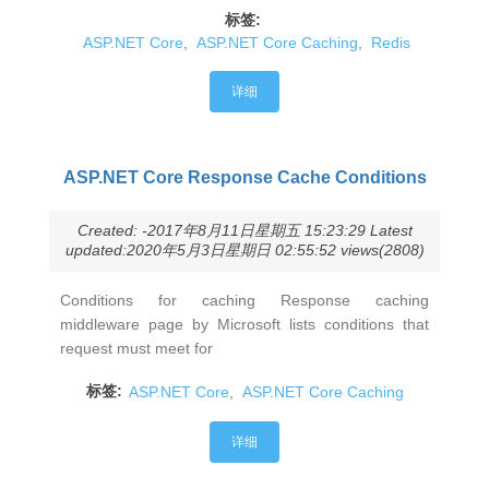
标签:
ASP.NET Core
,
ASP.NET Core Caching
,
Redis
详细
ASP.NET Core Response Cache Conditions
Created: -2017年8月11日星期五 15:23:29 Latest
updated:2020年5月3日星期日 02:55:52 views(2808)
Conditions for caching Response caching
middleware page by Microsoft lists conditions that
request must meet for
标签:
ASP.NET Core
,
ASP.NET Core Caching
详细