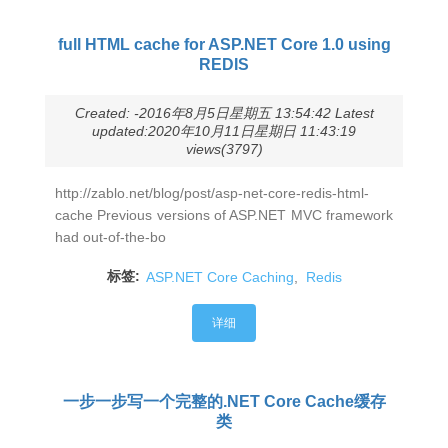
full HTML cache for ASP.NET Core 1.0 using
REDIS
Created: -2016年8月5日星期五 13:54:42 Latest
updated:2020年10月11日星期日 11:43:19
views(3797)
http://zablo.net/blog/post/asp-net-core-redis-html-
cache Previous versions of ASP.NET MVC framework
had out-of-the-bo
标签:
ASP.NET Core Caching
,
Redis
详细
一步一步写一个完整的.NET Core Cache缓存
类