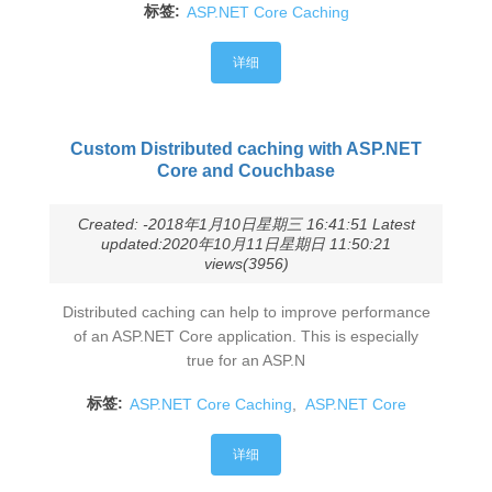
标签:
ASP.NET Core Caching
详细
Custom Distributed caching with ASP.NET
Core and Couchbase
Created: -2018年1月10日星期三 16:41:51 Latest
updated:2020年10月11日星期日 11:50:21
views(3956)
Distributed caching can help to improve performance
of an ASP.NET Core application. This is especially
true for an ASP.N
标签:
ASP.NET Core Caching
,
ASP.NET Core
详细