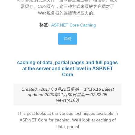
器缓存、CDN缓存，这三种方式来缓解客户端对于
Web服务器的连接请求压力的。
标签:
ASP.NET Core Caching
详细
caching of data, partial pages and full pages
at the server and client level in ASP.NET
Core
Created: -2017年8月21日星期一 14:16:16 Latest
updated:2020年11月30日星期一 07:32:05
views(4163)
This post looks at the various techniques available in
ASP.NET Core for caching. We'll look at caching of
data, partial