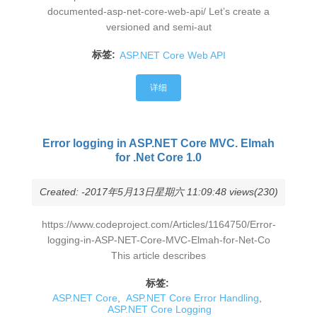
documented-asp-net-core-web-api/ Let’s create a
versioned and semi-aut
标签:
ASP.NET Core Web API
详细
Error logging in ASP.NET Core MVC. Elmah
for .Net Core 1.0
Created: -2017年5月13日星期六 11:09:48 views(230)
https://www.codeproject.com/Articles/1164750/Error-
logging-in-ASP-NET-Core-MVC-Elmah-for-Net-Co
This article describes
标签:
ASP.NET Core
,
ASP.NET Core Error Handling
,
ASP.NET Core Logging