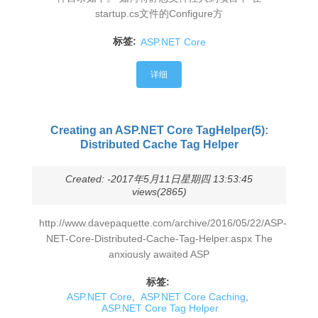
startup.cs文件的Configure方
标签:
ASP.NET Core
详细
Creating an ASP.NET Core TagHelper(5):
Distributed Cache Tag Helper
Created: -2017年5月11日星期四 13:53:45
views(2865)
http://www.davepaquette.com/archive/2016/05/22/ASP-
NET-Core-Distributed-Cache-Tag-Helper.aspx The
anxiously awaited ASP
标签:
ASP.NET Core
,
ASP.NET Core Caching
,
ASP.NET Core Tag Helper