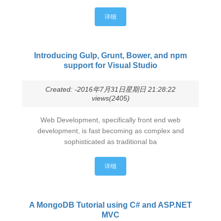
详细
Introducing Gulp, Grunt, Bower, and npm
support for Visual Studio
Created: -2016年7月31日星期日 21:28:22
views(2405)
Web Development, specifically front end web
development, is fast becoming as complex and
sophisticated as traditional ba
详细
A MongoDB Tutorial using C# and ASP.NET
MVC