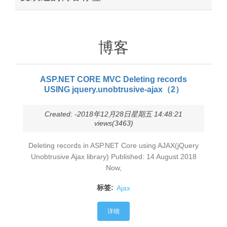
博客
ASP.NET CORE MVC Deleting records
USING jquery.unobtrusive-ajax（2）
Created: -2018年12月28日星期五 14:48:21
views(3463)
Deleting records in ASP.NET Core using AJAX(jQuery
Unobtrusive Ajax library) Published: 14 August 2018
Now,
标签:
Ajax
详细