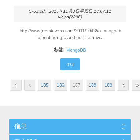
Created: -2015年11月8日星期日 18:07:11
views(2296)
http://www.joe-stevens.com/2011/10/02/a-mongodb-
tutorial-using-c-and-asp-net-mvc/.
标签:
MongoDB
详细
185
186
187
188
189
信息