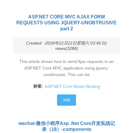
ASP.NET CORE MVC AJAX FORM
REQUESTS USING JQUERY-UNOBTRUSIVE
part 2
Created: -2018年12月22日星期六 03:45:02
views(3286)
This article shows how to send Ajax requests in an
ASP.NET Core MVC application using jquery-
unobtrusive. This can be
标签:
ASP.NET Core Model Binding
详细
wechat-微信小程序Asp .Net Core开发实战记
录（18）-components