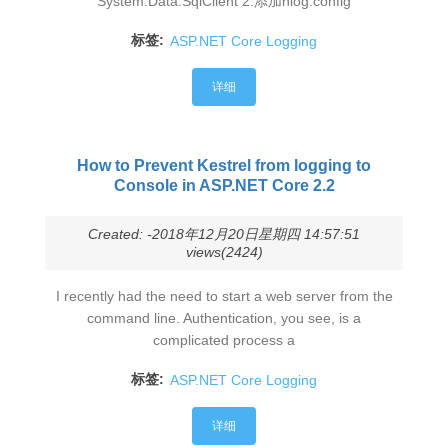
System.Data.SqlClient 2.添加nlog.config
标签:
ASP.NET Core Logging
详细
How to Prevent Kestrel from logging to
Console in ASP.NET Core 2.2
Created: -2018年12月20日星期四 14:57:51
views(2424)
I recently had the need to start a web server from the
command line. Authentication, you see, is a
complicated process a
标签:
ASP.NET Core Logging
详细