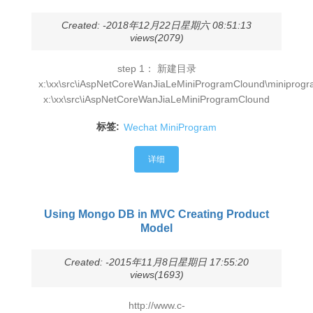
Created: -2018年12月22日星期六 08:51:13
views(2079)
step 1： 新建目录
x:\xx\src\iAspNetCoreWanJiaLeMiniProgramClound\miniprog
x:\xx\src\iAspNetCoreWanJiaLeMiniProgramClound
标签:
Wechat MiniProgram
详细
Using Mongo DB in MVC Creating Product
Model
Created: -2015年11月8日星期日 17:55:20
views(1693)
http://www.c-