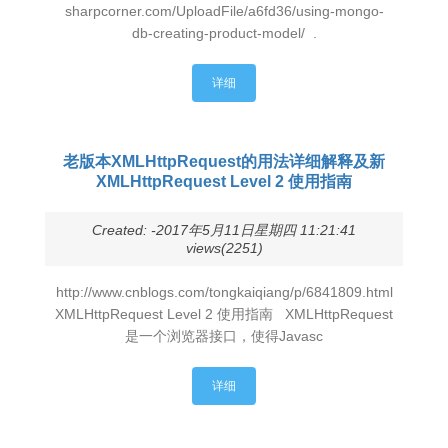
sharpcorner.com/UploadFile/a6fd36/using-mongo-
db-creating-product-model/ .
详细
老版本XMLHttpRequest的用法详细解释及新
XMLHttpRequest Level 2 使用指南
Created: -2017年5月11日星期四 11:21:41
views(2251)
http://www.cnblogs.com/tongkaiqiang/p/6841809.html
XMLHttpRequest Level 2 使用指南 XMLHttpRequest
是一个浏览器接口，使得Javasc
详细