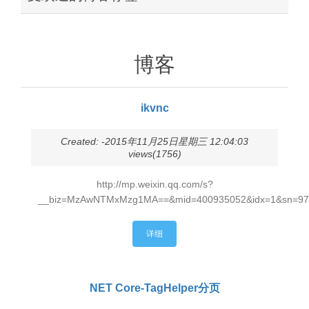
博客
ikvnc
Created: -2015年11月25日星期三 12:04:03
views(1756)
http://mp.weixin.qq.com/s?
__biz=MzAwNTMxMzg1MA==&mid=400935052&idx=1&sn=97a
详细
NET Core-TagHelper分页