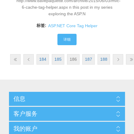
http://www.davepaquette.com/archive/2015/06/03/mvc-
6-cache-tag-helper.aspx n this post in my series
exploring the ASP.N
标签:
ASP.NET Core Tag Helper
详细
184
185
186
187
188
信息
客户服务
我的账户