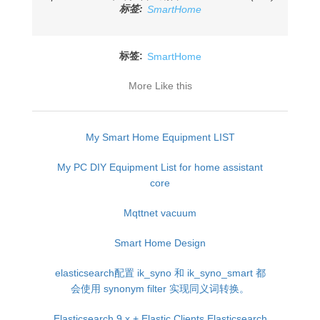
标签:
SmartHome
标签:
SmartHome
More Like this
My Smart Home Equipment LIST
My PC DIY Equipment List for home assistant
core
Mqttnet vacuum
Smart Home Design
elasticsearch配置 ik_syno 和 ik_syno_smart 都
会使用 synonym filter 实现同义词转换。
Elasticsearch 9.x + Elastic.Clients.Elasticsearch