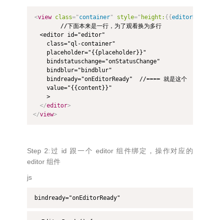
<
view
class
=
"
container
"
style
="
height:
{
{
editorHeight
}
		//下面本来是一行，为了观看换为多行

  <editor id="editor"

   	class="ql-container"

    placeholder="{{placeholder}}" 

    bindstatuschange="onStatusChange" 

    bindblur="bindblur"  

    bindready="onEditorReady"  //⬅⬅⬅⬅ 就是这个

    value="{{content}}"

    >

</
editor
>
</
view
>
Step 2:过 id 跟一个 editor 组件绑定，操作对应的
editor 组件
js
bindready="onEditorReady" 