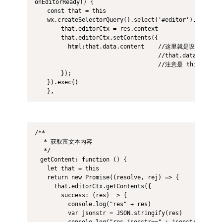
onEditorReady() {

    const that = this

    wx.createSelectorQuery().select('#editor').context(
	    that.editorCtx = res.context

	    that.editorCtx.setContents({

	      html:that.data.content    //这里就是设置默认值的地方（html 后面给什么就显示什么）

	      							//that.data.content 是我存在 data 里面的数据

	      							//注意是 this 赋值的 that，如果用 this 就把上面的 function 改成箭头函数

	    });

    }).exec()

/**

   * 获取富文本内容

   */

  getContent: function () {

    let that = this

    return new Promise((resolve, rej) => {

      that.editorCtx.getContents({

        success: (res) => {

          console.log("res" + res)

          var jsonstr = JSON.stringify(res)

          console.log("res jsonstr==" + jsonstr)
