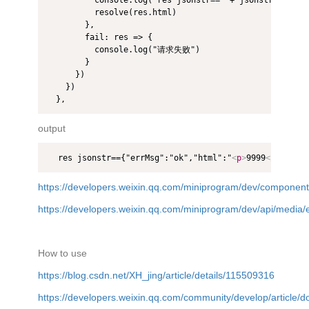
          resolve(res.html)

        },

        fail: res => {

          console.log("请求失败")

        }

      })

    })

  },
output
  res jsonstr=={"errMsg":"ok","html":"
<
p
>
9999
</
p
>
","t
https://developers.weixin.qq.com/miniprogram/dev/component/
https://developers.weixin.qq.com/miniprogram/dev/api/media/e
How to use
https://blog.csdn.net/XH_jing/article/details/115509316
https://developers.weixin.qq.com/community/develop/artic