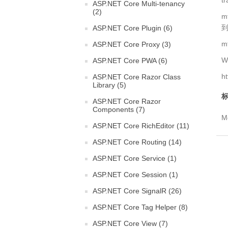
ASP.NET Core Multi-tenancy
(2)
m
到
ASP.NET Core Plugin (6)
m
ASP.NET Core Proxy (3)
W
ASP.NET Core PWA (6)
h
ASP.NET Core Razor Class
Library (5)
标
ASP.NET Core Razor
Components (7)
Mo
ASP.NET Core RichEditor (11)
ASP.NET Core Routing (14)
ASP.NET Core Service (1)
ASP.NET Core Session (1)
ASP.NET Core SignalR (26)
ASP.NET Core Tag Helper (8)
ASP.NET Core View (7)