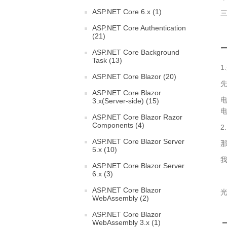
ASP.NET Core 6.x (1)
三
ASP.NET Core Authentication
(21)
ASP.NET Core Background
Task (13)
1
ASP.NET Core Blazor (20)
先
ASP.NET Core Blazor
电
3.x(Server-side) (15)
ASP.NET Core Blazor Razor
Components (4)
2
ASP.NET Core Blazor Server
那
5.x (10)
我
ASP.NET Core Blazor Server
6.x (3)
ASP.NET Core Blazor
光
WebAssembly (2)
ASP.NET Core Blazor
WebAssembly 3.x (1)