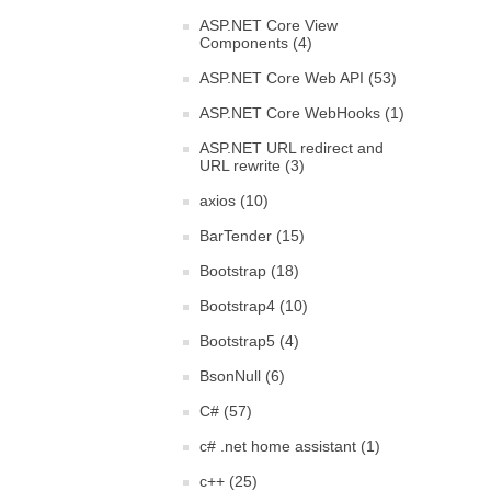
ASP.NET Core View
Components (4)
ASP.NET Core Web API (53)
ASP.NET Core WebHooks (1)
ASP.NET URL redirect and
URL rewrite (3)
axios (10)
BarTender (15)
Bootstrap (18)
Bootstrap4 (10)
Bootstrap5 (4)
BsonNull (6)
C# (57)
c# .net home assistant (1)
c++ (25)