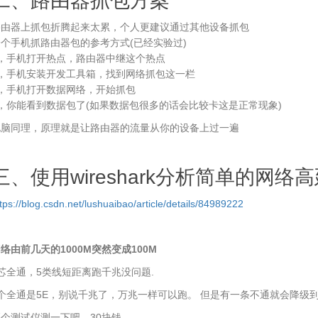
二、路由器抓包方案
路由器上抓包折腾起来太累，个人更建议通过其他设备抓包
个手机抓路由器包的参考方式(已经实验过)
1，手机打开热点，路由器中继这个热点
2，手机安装开发工具箱，找到网络抓包这一栏
3，手机打开数据网络，开始抓包
，你能看到数据包了(如果数据包很多的话会比较卡这是正常现象)
电脑同理，原理就是让路由器的流量从你的设备上过一遍
三、使用wireshark分析简单的网络
tps://blog.csdn.net/lushuaibao/article/details/84989222
络由前几天的1000M突然变成100M
芯全通，5类线短距离跑千兆没问题.
个全通是5E，别说千兆了，万兆一样可以跑。 但是有一条不通就会降级到
个测试仪测一下吧，30块钱。