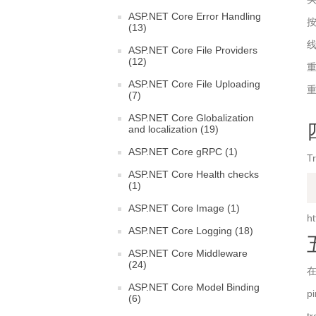
ASP.NET Core Error Handling
按
(13)
ASP.NET Core File Providers
(12)
重
ASP.NET Core File Uploading
重
(7)
ASP.NET Core Globalization
and localization (19)
ASP.NET Core gRPC (1)
T
ASP.NET Core Health checks
(1)
ASP.NET Core Image (1)
h
ASP.NET Core Logging (18)
ASP.NET Core Middleware
(24)
在
ASP.NET Core Model Binding
p
(6)
t