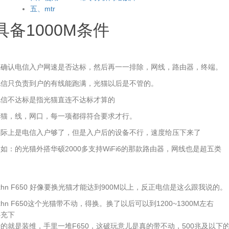
五、mtr
具备1000M条件
先确认电信入户网速是否达标，然后再一一排除，网线，路由器，终端。
电信只负责到户的有线能跑满，光猫以后是不管的。
电信不达标是指光猫直连不达标才算的
光猫，线，网口，每一项都得符合要求才行。
实际上是电信入户够了，但是入户后的设备不行，速度给压下来了
如：的光猫外搭华硕2000多支持WiFi6的那款路由器，网线也是超五类
xhn F650 好像要换光猫才能达到900M以上，反正电信是这么跟我说的。
xhn F650这个光猫带不动，得换。换了以后可以到1200~1300M左右
补充下
的就是装维，手里一堆F650，这破玩意儿是真的带不动，500兆及以下