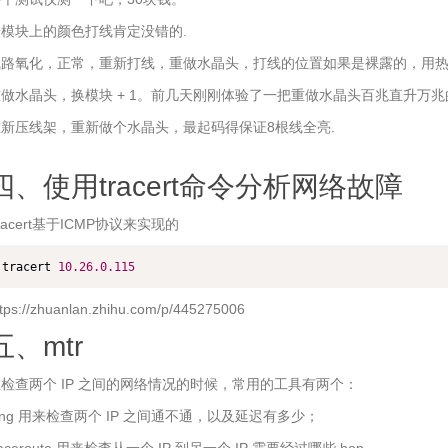
模块上的颜色打线肯定没错的.
线路氧化，正常，重新打线，重做水晶头，打线的位置如果是裸露的，用热
做水晶头，换模块 + 1。前几天刚刚体验了一把重做水晶头百兆直升万
新压线架，重新做个水晶头，最起码得保证8根线全亮.
四、使用tracert命令分析网络故障
racert基于ICMP协议来实现的
tracert 
10.26
.0
.115
ttps://zhuanlan.zhihu.com/p/445275006
五、mtr
检查两个 IP 之间的网络情况的时候，常用的工具有两个：
ing 用来检查两个 IP 之间通不通，以及延迟有多少；
raceroute 用来检查从一个 IP 到另一个 IP 需要经过哪些 hop。