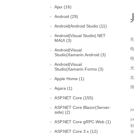
Ajax (16)
Android (29)
Android|Android Studio (11)
Android|Visual Studio|.NET
MAUI (3)
Android|Visual
Studio|Xamarin.Android (3)
Android|Visual
Studio|Xamarin.Forms (3)
Apple Home (1)
用
Aqara (1)
ASP.NET Core (155)
ASP.NET Core Blazor(Server-
z
side) (2)
z
ASP.NET Core gRPC-Web (1)
ASP.NET Core 3.x (12)
干