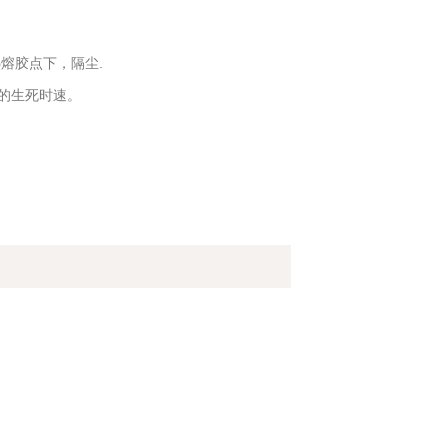
熔胶点下，隔尘.
兆的生死时速。