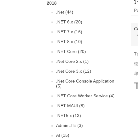
2018
P
.Net (44)
.NET 6.x (20)
C
.NET 7.x (16)
.NET 8.x (10)
.NET Core (20)
T
.Net Core 2.x (1)
锐
.Net Core 3.x (12)
华
.Net Core Console Application
(5)
.NET Core Worker Service (4)
.NET MAUI (8)
.NET5.x (13)
AdminLTE (3)
AI (15)