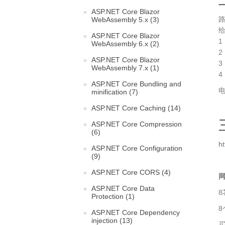
ASP.NET Core Blazor
WebAssembly 5.x (3)
给
ASP.NET Core Blazor
WebAssembly 6.x (2)
ASP.NET Core Blazor
WebAssembly 7.x (1)
4
ASP.NET Core Bundling and
minification (7)
ASP.NET Core Caching (14)
ASP.NET Core Compression
(6)
ht
ASP.NET Core Configuration
(9)
ASP.NET Core CORS (4)
网
ASP.NET Core Data
8
Protection (1)
8
ASP.NET Core Dependency
injection (13)
买