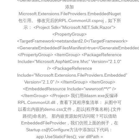
<GenerateEmbeddedFilesManifest>true</GenerateEmbeddedF
添加
Microsoft.Extensions.FileProviders.EmbeddedNuget
包引用。 修改完后的RPL.CommonUI.csproj，如下所
示： <Project Sdk="Microsoft.NET.Sdk.Razor">
<PropertyGroup>
<TargetFramework>netstandard2.0</TargetFramework>
<GenerateEmbeddedFilesManifest>true</GenerateEmbeddedF
</PropertyGroup> <ItemGroup> <PackageReference
Include="Microsoft.AspNetCore.Mvc" Version="2.1.0"
/> <PackageReference
Include="Microsoft.Extensions.FileProviders.Embedded"
Version="2.1.0" /> </ItemGroup> <ItemGroup>
<EmbeddedResource Include="wwwroot\**\*" />
</ItemGroup> </Project> 我们用ildasm.exe反编译
RPL.CommonUI.dll，查看下其程序集清单： 从图中可
以看出内嵌的demo.css文件，是以{程序集名称}.{文件
路径}命名的。 那内嵌资源如何访问呢？可以借助
EmbeddedFileProvider，我们仿照上面的例子，在
Startup.cs的Configure方法中添加以下代码：
app.UseStaticFiles(); var dllPath =