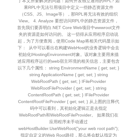
了本文所要解决的问题：如何开发独立通用的RPL? 如
果RPL中无法引用项目中定义一些静态资源文件
（CSS、JS、Image等），那RPL将无法有效的组织
View。 4. Analyze 要想访问RPL中的静态资源文件，
首先我们要弄明白.NET Core Web项目中wwwroot文件
夹的资源是如何访问的。 这一切得从应用程序启动说
起，为了方便查阅，使用Code Map将相关代码显示如
下： 从中可以看出在构建WebHost的业务逻辑中会去
初始化IHostingEnvironment对象。该对象主要用来描
述应用程序运行的web宿主环境的相关信息，主要包含
以下几个属性： string EnvironmentName { get; set; }
string ApplicationName { get; set; } string
WebRootPath { get; set; } IFileProvider
WebRootFileProvider { get; set; } string
ContentRootPath { get; set; } IFileProvider
ContentRootFileProvider { get; set; } 从上图的注释代
码中可以看到，其初始化逻辑正是去指定
WebRootPath和WebRootFileProvider。 如果我们在
应用程序未手动通过
webHostBuilder.UseWebRoot("your web root path");
指定自定义的Web Root路径，那么将会默认指定为