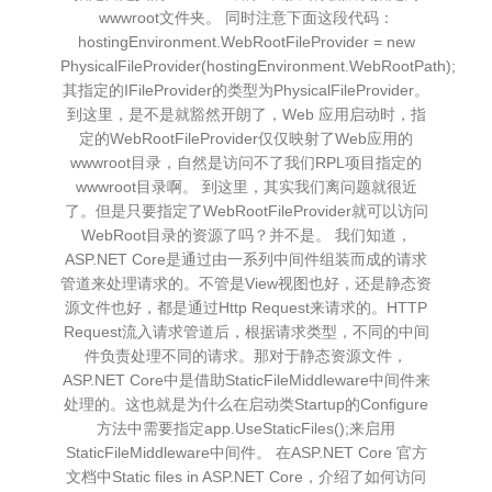
wwwroot文件夹。 同时注意下面这段代码：
hostingEnvironment.WebRootFileProvider = new
PhysicalFileProvider(hostingEnvironment.WebRootPath);
其指定的IFileProvider的类型为PhysicalFileProvider。
到这里，是不是就豁然开朗了，Web 应用启动时，指
定的WebRootFileProvider仅仅映射了Web应用的
wwwroot目录，自然是访问不了我们RPL项目指定的
wwwroot目录啊。 到这里，其实我们离问题就很近
了。但是只要指定了WebRootFileProvider就可以访问
WebRoot目录的资源了吗？并不是。 我们知道，
ASP.NET Core是通过由一系列中间件组装而成的请求
管道来处理请求的。不管是View视图也好，还是静态资
源文件也好，都是通过Http Request来请求的。HTTP
Request流入请求管道后，根据请求类型，不同的中间
件负责处理不同的请求。那对于静态资源文件，
ASP.NET Core中是借助StaticFileMiddleware中间件来
处理的。这也就是为什么在启动类Startup的Configure
方法中需要指定app.UseStaticFiles();来启用
StaticFileMiddleware中间件。 在ASP.NET Core 官方
文档中Static files in ASP.NET Core，介绍了如何访问