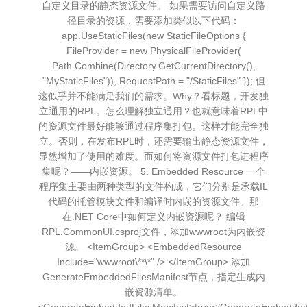
自定义目录的静态资源文件。 如果需要访问自定义路
径目录的资源，需要添加类似以下代码：
app.UseStaticFiles(new StaticFileOptions {
FileProvider = new PhysicalFileProvider(
Path.Combine(Directory.GetCurrentDirectory(),
"MyStaticFiles")), RequestPath = "/StaticFiles" }); 但
这似乎并不能满足我们的需求。Why？看标题，开发独
立通用的RPL。怎么理解独立通用？也就意味着RPL中
的资源文件最好能够通过程序集打包。这样才能完全独
立。否则，在发布RPL时，还需要输出静态资源文件，
显然增加了使用的难度。而如何将资源文件打包进程序
集呢？——内嵌资源。 5. Embedded Resource 一个
程序集主要由两种类型的文件构成，它们分别是承载IL
代码的托管模块文件和编译时内嵌的资源文件。那
在.NET Core中如何定义内嵌资源呢？ 编辑
RPL.CommonUI.csproj文件，添加wwwroot为内嵌资
源。 <ItemGroup> <EmbeddedResource
Include="wwwroot\**\*" /> </ItemGroup> 添加
GenerateEmbeddedFilesManifest节点，指定生成内
嵌资源清单。