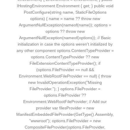
IHostingEnvironment Environment { get; } public void
PostConfigure(string name, StaticFileOptions
options) { name = name ?? throw new
ArgumentNullException(nameof(name)); options =
options ?? throw new
ArgumentNullException(nameof(options)); // Basic
initialization in case the options weren't initialized by
any other component options.ContentTypeProvider =
options.ContentTypeProvider ?? new
FileExtensionContentTypeProvider(); if
(options.FileProvider == null &&
Environment.WebRootFileProvider == null) { throw
new InvalidOperationException("Missing
FileProvider."); } options.FileProvider =
options.FileProvider ??
Environment.WebRootFileProvider; // Add our
provider var filesProvider = new
ManifestEmbeddedFileProvider(GetType().Assembly,
"wwwroot"); options.FileProvider = new
CompositeFileProvider(options.FileProvider,