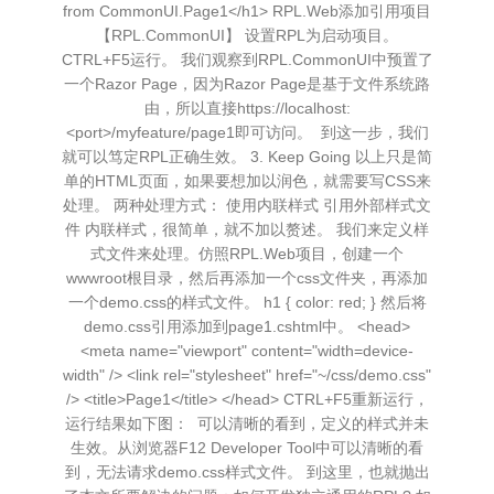
from CommonUI.Page1</h1> RPL.Web添加引用项目
【RPL.CommonUI】 设置RPL为启动项目。
CTRL+F5运行。 我们观察到RPL.CommonUI中预置了
一个Razor Page，因为Razor Page是基于文件系统路
由，所以直接https://localhost:
<port>/myfeature/page1即可访问。 到这一步，我们
就可以笃定RPL正确生效。 3. Keep Going 以上只是简
单的HTML页面，如果要想加以润色，就需要写CSS来
处理。 两种处理方式： 使用内联样式 引用外部样式文
件 内联样式，很简单，就不加以赘述。 我们来定义样
式文件来处理。仿照RPL.Web项目，创建一个
wwwroot根目录，然后再添加一个css文件夹，再添加
一个demo.css的样式文件。 h1 { color: red; } 然后将
demo.css引用添加到page1.cshtml中。 <head>
<meta name="viewport" content="width=device-
width" /> <link rel="stylesheet" href="~/css/demo.css"
/> <title>Page1</title> </head> CTRL+F5重新运行，
运行结果如下图： 可以清晰的看到，定义的样式并未
生效。从浏览器F12 Developer Tool中可以清晰的看
到，无法请求demo.css样式文件。 到这里，也就抛出