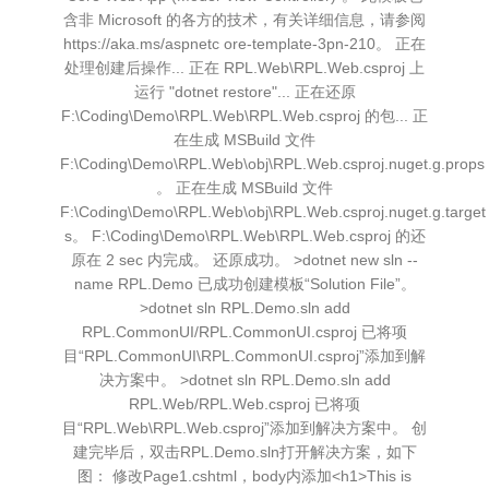
含非 Microsoft 的各方的技术，有关详细信息，请参阅
https://aka.ms/aspnetc ore-template-3pn-210。 正在
处理创建后操作... 正在 RPL.Web\RPL.Web.csproj 上
运行 "dotnet restore"... 正在还原
F:\Coding\Demo\RPL.Web\RPL.Web.csproj 的包... 正
在生成 MSBuild 文件
F:\Coding\Demo\RPL.Web\obj\RPL.Web.csproj.nuget.g.props
。 正在生成 MSBuild 文件
F:\Coding\Demo\RPL.Web\obj\RPL.Web.csproj.nuget.g.target
s。 F:\Coding\Demo\RPL.Web\RPL.Web.csproj 的还
原在 2 sec 内完成。 还原成功。 >dotnet new sln --
name RPL.Demo 已成功创建模板“Solution File”。
>dotnet sln RPL.Demo.sln add
RPL.CommonUI/RPL.CommonUI.csproj 已将项
目“RPL.CommonUI\RPL.CommonUI.csproj”添加到解
决方案中。 >dotnet sln RPL.Demo.sln add
RPL.Web/RPL.Web.csproj 已将项
目“RPL.Web\RPL.Web.csproj”添加到解决方案中。 创
建完毕后，双击RPL.Demo.sln打开解决方案，如下
图： 修改Page1.cshtml，body内添加<h1>This is