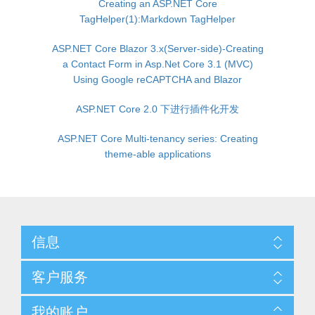
Creating an ASP.NET Core
TagHelper(1):Markdown TagHelper
ASP.NET Core Blazor 3.x(Server-side)-Creating
a Contact Form in Asp.Net Core 3.1 (MVC)
Using Google reCAPTCHA and Blazor
ASP.NET Core 2.0 下进行插件化开发
ASP.NET Core Multi-tenancy series: Creating
theme-able applications
信息
客户服务
我的账户