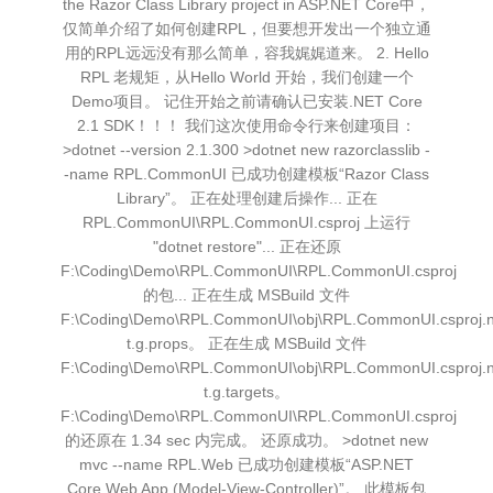
the Razor Class Library project in ASP.NET Core中，
仅简单介绍了如何创建RPL，但要想开发出一个独立通
用的RPL远远没有那么简单，容我娓娓道来。 2. Hello
RPL 老规矩，从Hello World 开始，我们创建一个
Demo项目。 记住开始之前请确认已安装.NET Core
2.1 SDK！！！ 我们这次使用命令行来创建项目：
>dotnet --version 2.1.300 >dotnet new razorclasslib -
-name RPL.CommonUI 已成功创建模板“Razor Class
Library”。 正在处理创建后操作... 正在
RPL.CommonUI\RPL.CommonUI.csproj 上运行
"dotnet restore"... 正在还原
F:\Coding\Demo\RPL.CommonUI\RPL.CommonUI.csproj
的包... 正在生成 MSBuild 文件
F:\Coding\Demo\RPL.CommonUI\obj\RPL.CommonUI.csproj.
t.g.props。 正在生成 MSBuild 文件
F:\Coding\Demo\RPL.CommonUI\obj\RPL.CommonUI.csproj.
t.g.targets。
F:\Coding\Demo\RPL.CommonUI\RPL.CommonUI.csproj
的还原在 1.34 sec 内完成。 还原成功。 >dotnet new
mvc --name RPL.Web 已成功创建模板“ASP.NET
Core Web App (Model-View-Controller)”。 此模板包