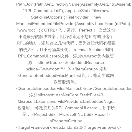
Path.Join(Path.GetDirectoryName(Assembly.GetEntryAssembly
"RPL.CommonUI.dll"); app.UseStaticFiles(new
StaticFileOptions { FileProvider = new
ManifestEmbeddedFileProvider(Assembly.LoadFrom(dllPath),
"wwwroot") }); CTRL+F5，运行。Perfect！ 当然这也
不是最好的解决方案，因为你肯定不想所有调用这个
RPL的地方，添加这么几句代码，因为这段代码有很强
的侵入性，且不可隔离变化。 5. Final Solution 编辑
RPL.CommonUI.csproj文件，添加wwwroot为内嵌资
源。 <ItemGroup> <EmbeddedResource
Include="wwwroot\**\*" /> </ItemGroup> 添加
GenerateEmbeddedFilesManifest节点，指定生成内
嵌资源清单。
<GenerateEmbeddedFilesManifest>true</GenerateEmbeddedF
添加Microsoft.AspNetCore.StaticFiles和
Microsoft.Extensions.FileProviders.EmbeddedNuget
包引用。 修改完后的RPL.CommonUI.csproj，如下所
示： <Project Sdk="Microsoft.NET.Sdk.Razor">
<PropertyGroup>
<TargetFramework>netstandard2.0</TargetFramework>