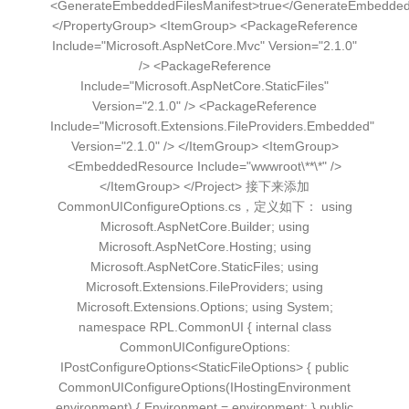
<GenerateEmbeddedFilesManifest>true</GenerateEmbeddedF
</PropertyGroup> <ItemGroup> <PackageReference
Include="Microsoft.AspNetCore.Mvc" Version="2.1.0"
/> <PackageReference
Include="Microsoft.AspNetCore.StaticFiles"
Version="2.1.0" /> <PackageReference
Include="Microsoft.Extensions.FileProviders.Embedded"
Version="2.1.0" /> </ItemGroup> <ItemGroup>
<EmbeddedResource Include="wwwroot\**\*" />
</ItemGroup> </Project> 接下来添加
CommonUIConfigureOptions.cs，定义如下： using
Microsoft.AspNetCore.Builder; using
Microsoft.AspNetCore.Hosting; using
Microsoft.AspNetCore.StaticFiles; using
Microsoft.Extensions.FileProviders; using
Microsoft.Extensions.Options; using System;
namespace RPL.CommonUI { internal class
CommonUIConfigureOptions:
IPostConfigureOptions<StaticFileOptions> { public
CommonUIConfigureOptions(IHostingEnvironment
environment) { Environment = environment; } public