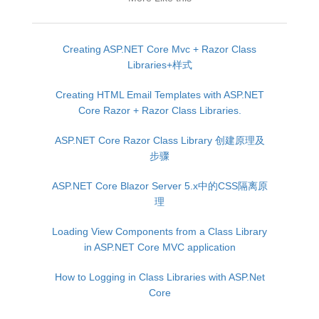
Creating ASP.NET Core Mvc + Razor Class
Libraries+样式
Creating HTML Email Templates with ASP.NET
Core Razor + Razor Class Libraries.
ASP.NET Core Razor Class Library 创建原理及
步骤
ASP.NET Core Blazor Server 5.x中的CSS隔离原
理
Loading View Components from a Class Library
in ASP.NET Core MVC application
How to Logging in Class Libraries with ASP.Net
Core