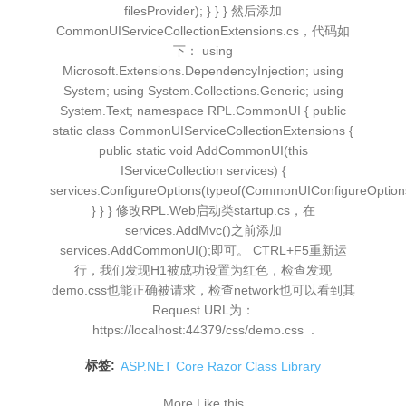
filesProvider); } } } 然后添加
CommonUIServiceCollectionExtensions.cs，代码如
下： using
Microsoft.Extensions.DependencyInjection; using
System; using System.Collections.Generic; using
System.Text; namespace RPL.CommonUI { public
static class CommonUIServiceCollectionExtensions {
public static void AddCommonUI(this
IServiceCollection services) {
services.ConfigureOptions(typeof(CommonUIConfigureOptions
} } } 修改RPL.Web启动类startup.cs，在
services.AddMvc()之前添加
services.AddCommonUI();即可。 CTRL+F5重新运
行，我们发现H1被成功设置为红色，检查发现
demo.css也能正确被请求，检查network也可以看到其
Request URL为：
https://localhost:44379/css/demo.css .
标签:
ASP.NET Core Razor Class Library
More Like this