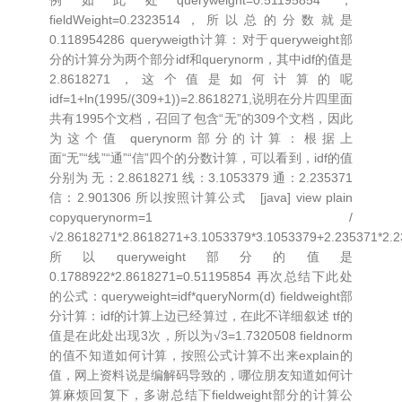
例如此处queryweight=0.51195854，
fieldWeight=0.2323514，所以总的分数就是
0.118954286 queryweigth计算：对于queryweight部
分的计算分为两个部分idf和querynorm，其中idf的值是
2.8618271，这个值是如何计算的呢
idf=1+ln(1995/(309+1))=2.8618271,说明在分片四里面
共有1995个文档，召回了包含“无”的309个文档，因此
为这个值 querynorm部分的计算：根据上
面“无”“线”“通”“信”四个的分数计算，可以看到，idf的值
分别为 无：2.8618271 线：3.1053379 通：2.235371
信：2.901306 所以按照计算公式 [java] view plain
copyquerynorm=1 /
√2.8618271*2.8618271+3.1053379*3.1053379+2.235371*2.
所以queryweight部分的值是
0.1788922*2.8618271=0.51195854 再次总结下此处
的公式：queryweight=idf*queryNorm(d) fieldweight部
分计算：idf的计算上边已经算过，在此不详细叙述 tf的
值是在此处出现3次，所以为√3=1.7320508 fieldnorm
的值不知道如何计算，按照公式计算不出来explain的
值，网上资料说是编解码导致的，哪位朋友知道如何计
算麻烦回复下，多谢总结下fieldweight部分的计算公