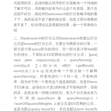
式使用的话，必须对默认排序的打分策略有一个详细的
了解才可以，否则被问起来为什么这个在前面，那个在
后面不好办，因此对Elasticsearch的打分策略详细的看
了下，虽然说还不是了解的很全部，但是大部分都看的
差不多了，结合理论以及搜索的结果，做一个简单的介
绍
二、Elasticsearch的打分公式Elasticsearch的默认打分
公式是lucene的打分公式，主要分为两部分的计算，一
部分是计算query部分的得分，另一部分是计算field部
分的得分，下面给出ES官网给出的打分公式： [java]
view plain copyscore(q,d) = queryNorm(q) ·
coord(q,d) · ∑ ( tf(t in d) · idf(t)² · t.getBoost() ·
norm(t,d) ) (t in q) 在此给每一个部分做一个解释
queryNorm(q)：对查询进行一个归一化，不影响排
序，因为对于同一个查询这个值是相同的，但是对term
于ES来说，必须在分片是1的时候才不影响排序，否则
的话，还是会有一些细小的区别，有几个分片就会有几
个不同的queryNorm值 queryNorm(q)=1 /
√sumOfSquaredWeights 上述公式是ES官网的公式，
这是在默认query boost为1，并且在默认term boost为