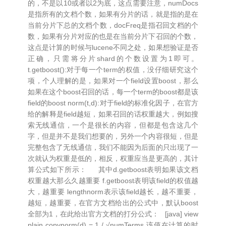
的，不是以10或者以2为底，这点需要注意，numDocs
是指所有的文档个数，如果有分片的话，就是指的是在
当前分片下总的文档个数，docFreq是指召回文档的个
数，如果有分片对应的也是在当前分片下召回的个数，
这点是计算的时候与lucene不同之处，如果想验证是否
正确，只需将分片shard的个数设置为1即可。
t.getboost():对于每一个term的权值，没仔细研究这个
项，个人理解的是，如果对一个field设置boost，那么
如果在这个boost召回的话，每一个term的boost都是该
field的boost norm(t,d):对于field的标准化因子，在官方
给的解释是field越短，如果召回的话权重越大，例如搜
索无线通信，一个是很长的内容，但都是包含这几个
字，但是并不是我们想要的，另外一个内容很短，但是
完整包含了无线通信，我们不能因为后面的只出现了一
次就认为权重是低的，相反，权重应当是更高的，其计
算公式如下所示： 其中d.getboost表明如果该文档
权重越大那么久越重要 f.getboost表明该field的权值越
大，越重要 lengthnorm表示该field越长，越不重要，
越短，越重要，在官方文档给出的公式中，默认boost
全部为1，在此给出官方文档的打分公式： [java] view
plain copynorm(d) = 1 / √numTerms 该值在计算的时