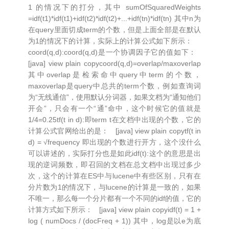
1 的情况下的打分，其中 sumOfSquaredWeights
=idf(t1)*idf(t1)+idf(t2)*idf(t2)+...+idf(tn)*idf(tn) 其中n为
在query里面切成term的个数，但是上面全部是在默认
为1的情况下的计算，实际上的计算公式如下所示：
coord(q,d):coord(q,d)是一个协调因子它的值如下：
[java] view plain copycoord(q,d)=overlap/maxoverlap
其中overlap是检索命中query中term的个数，
maxoverlap是query中总共的term个数，例如查询词
为“无线通信”，使用默认分词器，如果文档为“通知他们
开会”，只会有一个“通”命中，这个时候它的值就是
1/4=0.25tf(t in d):即term t在文档中出现的个数，它的
计算公式官网给出的是： [java] view plain copytf(t in
d) = √frequency 即出现的个数进行开方，这个没什么
可以讲述的，实际打分也是如此idf(t):这个的意思是出
现的逆词频数，即召回的文档在总文档中出现过多少
次，这个的计算在ES中与lucene中有些区别，只有在
分片数为1的情况下，与lucene的计算是一致的，如果
不唯一，那么每一个分片都有一个不同的idf的值，它的
计算方式如下所示： [java] view plain copyidf(t) = 1 +
log ( numDocs / (docFreq + 1)) 其中，log是以e为底