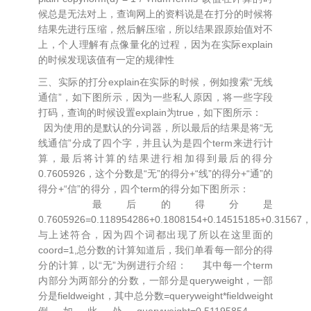
候总是无法对上，查询网上的资料说是在打分的时候将
结果先进行压缩，然后解压缩，所以结果跟原始值对不
上，个人理解有点像量化的过程，因为在实际explain
的时候发现该值有一定的规律性
三、实际的打分explain在实际的时候，例如搜索“无线
通信”，如下图所示，因为一些私人原因，将一些字段
打码，查询的时候设置explain为true，如下图所示：
因为使用的是默认的分词器，所以最后的结果是将“无
线通信”分成了四个字，并且认为是四个term来进行计
算，最后将计算的结果进行相加得到最后的得分
0.7605926，这个分数是“无”的得分+“线”的得分+“通”的
得分+“信”的得分，四个term的得分如下图所示：
最后的得分是
0.7605926=0.118954286+0.1808154+0.14515185+0.31567
与上述符合，因为四个词都出现了所以在这里面的
coord=1,总分数的计算知道后，我们单看每一部分的得
分的计算，以“无”为例进行介绍： 其中每一个term
内部分为两部分的分数，一部分是queryweight，一部
分是fieldweight，其中总分数=queryweight*fieldweight