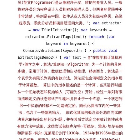
员(英文Programmer)是从事程序开发、维护的专业人员。一般
将程序员分为程序设计人员和程序编码人员，但两者的界限并不
非常清楚，特别是在中国。软件从业人员分为初级程序员、高级
程序员、系统分析员和项目经理四大类。
"
;
var
extractor
=
new
TfidfExtractor();
var
keywords =
extractor.ExtractTags(text);
foreach
(
var
keyword
in
keywords) {
Console.WriteLine(keyword); } }
public
void
ExtractTagsDemo2() {
var
text =
@"
在数学和计算机科
学/算学之中，算法/算则法（Algorithm）为一个计算的具体
步骤，常用于计算、数据处理和自动推理。精确而言，算法是一
个表示为有限长列表的有效方法。算法应包含清晰定义的指令用
于计算函数。 算法中的指令描述的是一个计算，当其运行时能
从一个初始状态和初始输入（可能为空）开始，经过一系列有限
而清晰定义的状态最终产生输出并停止于一个终态。一个状态到
另一个状态的转移不一定是确定的。随机化算法在内的一些算
法，包含了一些随机输入。 形式化算法的概念部分源自尝试解
决希尔伯特提出的判定问题，并在其后尝试定义有效计算性或者
有效方法中成形。这些尝试包括库尔特·哥德尔、雅克·埃尔布朗
和斯蒂芬·科尔·克莱尼分别于1930年、1934年和1935年提出的