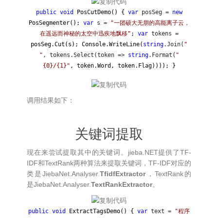
public
void
PosCutDemo() {
var
posSeg =
new
PosSegmenter();
var
s =
"
一团硕大无朋的高能离子云，
在遥远而神秘的太空中迅疾地飘移
"
;
var
tokens =
posSeg.Cut(s); Console.WriteLine(
string
.Join(
"
"
, tokens.Select(token =>
string
.Format(
"
{0}/{1}
"
, token.Word, token.Flag)))); }
调用结果如下：
关键词提取
现在来尝试提取其中的关键词。jieba.NET提供了TF-
IDF和TextRank两种算法来提取关键词，TF-IDF对应的
类是JiebaNet.Analyser.
TfidfExtractor
，TextRank的
是JiebaNet.Analyser.
TextRankExtractor
。
public
void
ExtractTagsDemo() {
var
text =
"
程序