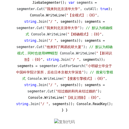
JiebaSegmenter();
var
segments =
segmenter.Cut(
"
我来到北京清华大学
"
, cutAll:
true
);
Console.WriteLine(
"
【全模式】：{0}
"
,
string
.Join(
"
/
"
, segments)); segments
=
segmenter.Cut(
"
我来到北京清华大学
"
);
//
默认为精确模
式
Console.WriteLine(
"
【精确模式】：{0}
"
,
string
.Join(
"
/
"
, segments)); segments
=
segmenter.Cut(
"
他来到了网易杭研大厦
"
);
//
默认为精确
模式，同时也使用HMM模型
Console.WriteLine(
"
【新词识
别】：{0}
"
,
string
.Join(
"
/
"
, segments));
segments
= segmenter.CutForSearch(
"
小明硕士毕业于
中国科学院计算所，后在日本京都大学深造
"
);
//
搜索引擎模
式
Console.WriteLine(
"
【搜索引擎模式】：{0}
"
,
string
.Join(
"
/
"
, segments)); segments
=
segmenter.Cut(
"
结过婚的和尚未结过婚的
"
);
Console.WriteLine(
"
【歧义消除】：{0}
"
,
string
.Join(
"
/
"
, segments)); Console.ReadKey();
} }