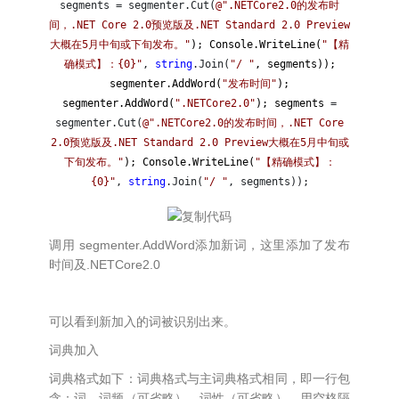
segments = segmenter.Cut(
@"
.NETCore2.0的发布时
间，.NET Core 2.0预览版及.NET Standard 2.0 Preview
大概在5月中旬或下旬发布。
"
); Console.WriteLine(
"
【精
确模式】：{0}
"
,
string
.Join(
"
/
"
, segments));
segmenter.AddWord(
"
发布时间
"
);
segmenter.AddWord(
"
.NETCore2.0
"
); segments
=
segmenter.Cut(
@"
.NETCore2.0的发布时间，.NET Core
2.0预览版及.NET Standard 2.0 Preview大概在5月中旬或
下旬发布。
"
); Console.WriteLine(
"
【精确模式】：
{0}
"
,
string
.Join(
"
/
"
, segments));
调用 segmenter.AddWord添加新词，这里添加了发布
时间及.NETCore2.0
可以看到新加入的词被识别出来。
词典加入
词典格式如下：词典格式与主词典格式相同，即一行包
含：词、词频（可省略）、词性（可省略），用空格隔