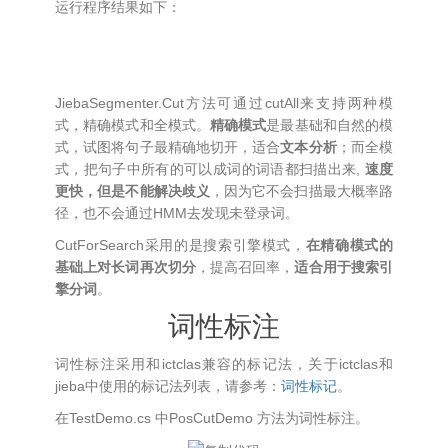
运行程序结果如下：
JiebaSegmenter.Cut方法可通过cutAll来支持两种模
式，精确模式和全模式。
精确模式
是最基础和自然的模
式，试图将句子最精确地切开，适合
文本分析
；而全模
式，把句子中所有的可以成词的词语都扫描出来,
速度
更快，但是不能解决歧义
，因为它不会扫描最大概率路
径，也不会通过HMM去发现未登录词。
CutForSearch采用的是搜索引擎模式，
在精确模式的
基础上对长词再次切分
，提高召回率，
适合用于搜索引
擎分词
。
词性标注
词性标注采用和ictclas兼容的标记法，关于ictclas和
jieba中使用的标记法列表，请参考：
词性标记
。
在TestDemo.cs 中PosCutDemo 方法为词性标注。