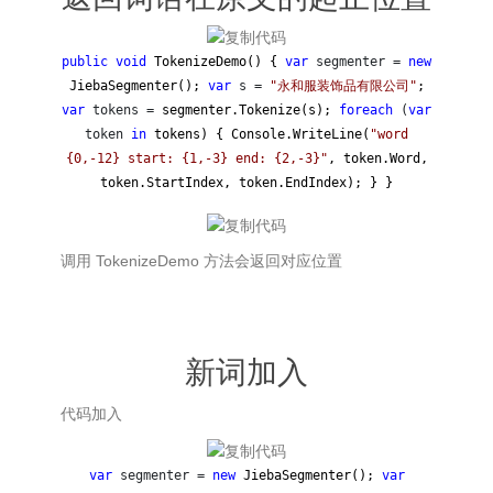
public
void
TokenizeDemo() {
var
segmenter =
new
JiebaSegmenter();
var
s =
"
永和服装饰品有限公司
"
;
var
tokens =
segmenter.Tokenize(s);
foreach
(
var
token
in
tokens) { Console.WriteLine(
"
word
{0,-12} start: {1,-3} end: {2,-3}
"
, token.Word,
token.StartIndex, token.EndIndex); } }
调用 TokenizeDemo 方法会返回对应位置
新词加入
代码加入
var
segmenter =
new
JiebaSegmenter();
var