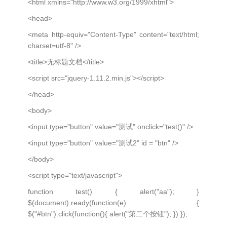
<html xmlns="http://www.w3.org/1999/xhtml">
<head>
<meta http-equiv="Content-Type" content="text/html;
charset=utf-8" />
<title>无标题文档</title>
<script src="jquery-1.11.2.min.js"></script>
</head>
<body>
<input type="button" value="测试" onclick="test()" />
<input type="button" value="测试2" id = "btn" />
</body>
<script type="text/javascript">
function test() { alert("aa"); }
$(document).ready(function(e) {
$("#btn").click(function(){ alert("第二个按钮"); }) });