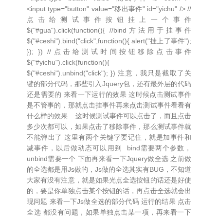
<input type="button" value="移出事件" id="yichu" /> //
点击给测试事件按钮挂上一个事件
$("#gua").click(function(){ //bind方法用于挂事件
$("#ceshi").bind("click",function(){ alert("挂上了事件");
}); }) //点击给测试时间按钮移除点击事件
$("#yichu").click(function(){
$("#ceshi").unbind("click"); }) 注意，我只是截取了关
键的部分代码，那些引入Jquery包，还有最外层的代码
还是需要的 来看一下运行的效果 这时候点击测试事件
是不管事的，那就点击挂事件再来点击测试事件看看有
什么样的效果 这时候测试事件可以点击了，而且点击
多少次都可以，如果点击了移除事件，那么测试事件就
不能弹出了 这里有两个关键字要记住，就是加事件和
减事件，以后做动态可以用到 bind需要两个参数，
unbind需要一个 下面再来看一下Jquery做全选 之前做
的全选都是用Js做的，Js做的全选其实有BUG，不知道
大家有没有注意，就是如果光点全选按钮的话还是好使
的，要是你单独点击某个按钮的话，再点击全选就会出
现问题 来看一下Js做全选的部分代码 运行的结果 点击
全选 都没有问题，如果单独点击某一项，再来看一下