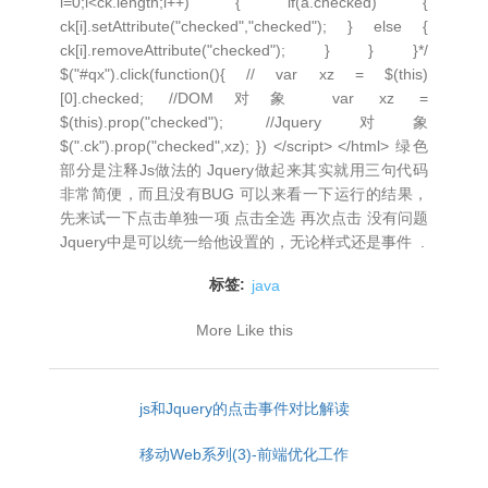
i=0;i<ck.length;i++) { if(a.checked) {
ck[i].setAttribute("checked","checked"); } else {
ck[i].removeAttribute("checked"); } } }*/
$("#qx").click(function(){ // var xz = $(this)
[0].checked; //DOM对象 var xz =
$(this).prop("checked"); //Jquery对象
$(".ck").prop("checked",xz); }) </script> </html> 绿色
部分是注释Js做法的 Jquery做起来其实就用三句代码
非常简便，而且没有BUG 可以来看一下运行的结果，
先来试一下点击单独一项 点击全选 再次点击 没有问题
Jquery中是可以统一给他设置的，无论样式还是事件 .
标签:
java
More Like this
js和Jquery的点击事件对比解读
移动Web系列(3)-前端优化工作