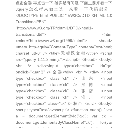
点击全选 再点击一下 确实是有问题 下面主要来看一下
Jquery怎么样来做全选，来看一下代码部分
<!DOCTYPE html PUBLIC "-//W3C//DTD XHTML 1.0
Transitional//EN"
"http://www.w3.org/TR/xhtml1/DTD/xhtml1-
transitional.dtd"> <html
xmlns="http://www.w3.org/1999/xhtml"> <head>
<meta http-equiv="Content-Type" content="text/html;
charset=utf-8" /> <title>无标题文档</title> <script
src="jquery-1.11.2.min.js"></script> </head> <body>
<br /> <div><input type="checkbox" id="qx"
onclick="xuan()" /> 全选</div> <br /> <div> <input
type="checkbox" class="ck" /> 山东 <input
type="checkbox" class="ck" /> 淄博 <input
type="checkbox" class="ck" /> 张店 <input
type="checkbox" class="ck" /> 淄川 <input
type="checkbox" class="ck" /> 桓台 </div> </body>
<script type="text/javascript"> /*function xuan() { var
a = document.getElementById("qx"); var ck =
document.getElementsByClassName("ck"); for(var