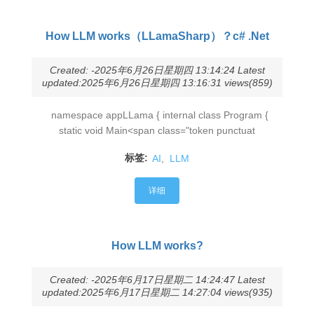
How LLM works（LLamaSharp）？c# .Net
Created: -2025年6月26日星期四 13:14:24 Latest
updated:2025年6月26日星期四 13:16:31 views(859)
namespace appLLama { internal class Program {
static void Main<span class="token punctuat
标签:
AI
,
LLM
详细
How LLM works?
Created: -2025年6月17日星期二 14:24:47 Latest
updated:2025年6月17日星期二 14:27:04 views(935)