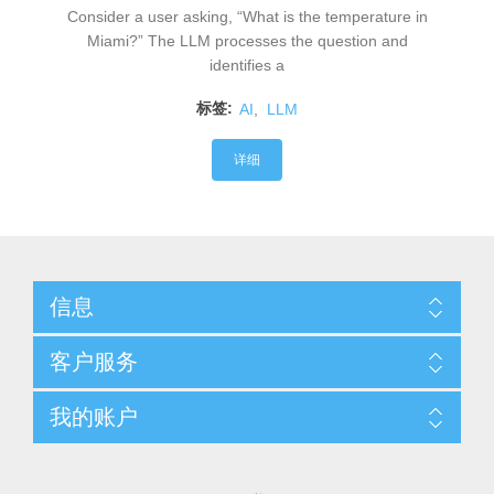
Consider a user asking, “What is the temperature in
Miami?” The LLM processes the question and
identifies a
标签:
AI
,
LLM
详细
信息
客户服务
我的账户