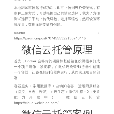
本地测试容器运行成功后，即可上传到云托管测试，有
多种上传方式，可以根据自己的情况选择，我为了方便
测试选择了手动上传代码包，选择压缩包，然后设置环
境变量，数据库需要提前创建。
source：
https://juejin.cn/post/7074555322135740446
微信云托管原理
首先，Docker 会将你的项目和基础镜像按照指令打成
一个项目镜像，紧接着，在微信云托管/服务器中创建
一个容器，让镜像转到容器内运行，从而实现项目的部
署.
容器服务 + 常用数据库 + 自动扩缩容 + 运维附属服务
（监控、日志、告警） + 云生态 + 微信生态 + X（更多
能力开发中）= 微信云托管
https://cloud.weixin.qq.com/