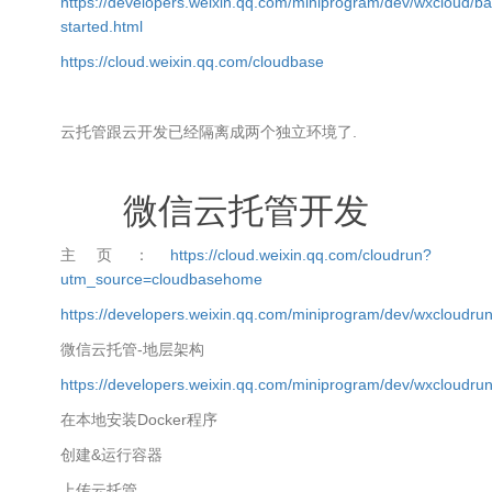
https://developers.weixin.qq.com/miniprogram/dev/wxcloud/bas
started.html
https://cloud.weixin.qq.com/cloudbase
云托管跟云开发已经隔离成两个独立环境了.
微信云托管开发
主页：
https://cloud.weixin.qq.com/cloudrun?
utm_source=cloudbasehome
https://developers.weixin.qq.com/miniprogram/dev/wxcloudrun
微信云托管-地层架构
https://developers.weixin.qq.com/miniprogram/dev/w
在本地安装Docker程序
创建&运行容器
上传云托管