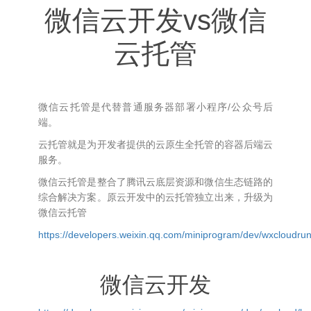
微信云开发vs微信
云托管
微信云托管是代替普通服务器部署小程序/公众号后
端。
云托管就是为开发者提供的云原生全托管的容器后端云
服务。
微信云托管是整合了腾讯云底层资源和微信生态链路的
综合解决方案。原云开发中的云托管独立出来，升级为
微信云托管
https://developers.weixin.qq.com/miniprogram/dev/wxcloudru
微信云开发