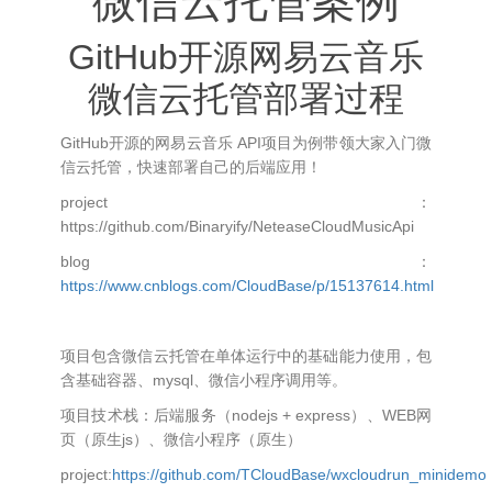
微信云托管案例
GitHub开源网易云音乐
微信云托管部署过程
GitHub开源的网易云音乐 API项目为例带领大家入门微
信云托管，快速部署自己的后端应用！
project：
https://github.com/Binaryify/NeteaseCloudMusicApi
blog：
https://www.cnblogs.com/CloudBase/p/15137614.html
项目包含微信云托管在单体运行中的基础能力使用，包
含基础容器、mysql、微信小程序调用等。
项目技术栈：后端服务（nodejs + express）、WEB网
页（原生js）、微信小程序（原生）
project:
https://github.com/TCloudBase/wxcloudrun_minidemo