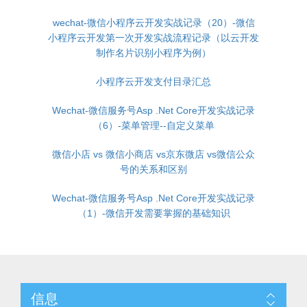
wechat-微信小程序云开发实战记录（20）-微信
小程序云开发第一次开发实战流程记录（以云开发
制作名片识别小程序为例）
小程序云开发支付目录汇总
Wechat-微信服务号Asp .Net Core开发实战记录
（6）-菜单管理--自定义菜单
微信小店 vs 微信小商店 vs京东微店 vs微信公众
号的关系和区别
Wechat-微信服务号Asp .Net Core开发实战记录
（1）-微信开发需要掌握的基础知识
信息