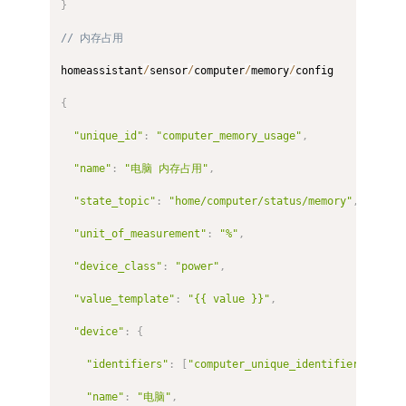
}
// 内存占用
homeassistant
/
sensor
/
computer
/
memory
/
config

{
"unique_id"
:
"computer_memory_usage"
,
"name"
:
"电脑 内存占用"
,
"state_topic"
:
"home/computer/status/memory"
,
"unit_of_measurement"
:
"%"
,
"device_class"
:
"power"
,
"value_template"
:
"{{ value }}"
,
"device"
:
{
"identifiers"
:
[
"computer_unique_identifier"
]
,
"name"
:
"电脑"
,