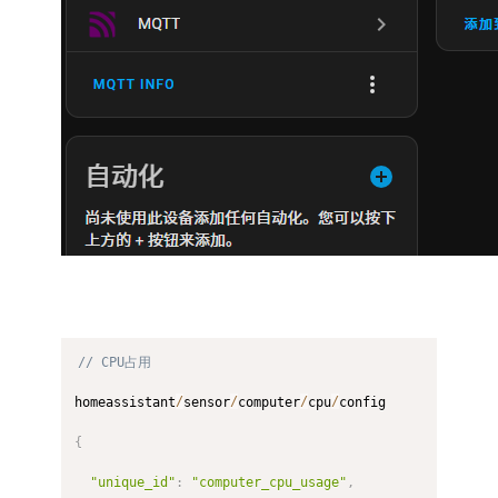
// CPU占用
homeassistant
/
sensor
/
computer
/
cpu
/
config

{
"unique_id"
:
"computer_cpu_usage"
,