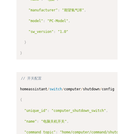
"manufacturer"
:
"期望氢气球"
,
"model"
:
"PC-Model"
,
"sw_version"
:
"1.0"
}
}
// 开关配置
homeassistant
/
switch
/
computer
/
shutdown
/
config

{
"unique_id"
:
"computer_shutdown_switch"
,
"name"
:
"电脑关机开关"
,
"command_topic"
:
"home/computer/command/shutdown"
,