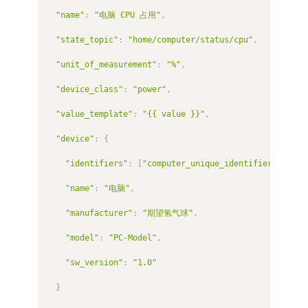
"name"
:
"电脑 CPU 占用"
,
"state_topic"
:
"home/computer/status/cpu"
,
"unit_of_measurement"
:
"%"
,
"device_class"
:
"power"
,
"value_template"
:
"{{ value }}"
,
"device"
:
{
"identifiers"
:
[
"computer_unique_identifier"
]
,
"name"
:
"电脑"
,
"manufacturer"
:
"期望氢气球"
,
"model"
:
"PC-Model"
,
"sw_version"
:
"1.0"
}