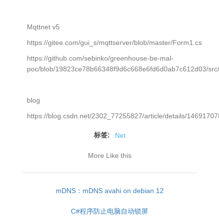
Mqttnet v5
https://gitee.com/gui_s/mqttserver/blob/master/Form1.cs
https://github.com/sebinko/greenhouse-be-mal-
poc/blob/19823ce78b66348f9d6c668e6fd6d0ab7c612d03/src
blog
https://blog.csdn.net/2302_77255827/article/details/14691707
标签:
.Net
More Like this
mDNS：mDNS avahi on debian 12
C#程序防止电脑自动锁屏