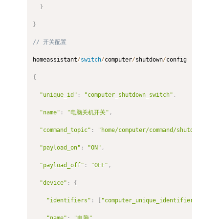
}
}
// 开关配置
homeassistant
/
switch
/
computer
/
shutdown
/
config

{
"unique_id"
:
"computer_shutdown_switch"
,
"name"
:
"电脑关机开关"
,
"command_topic"
:
"home/computer/command/shutdown"
,
"payload_on"
:
"ON"
,
"payload_off"
:
"OFF"
,
"device"
:
{
"identifiers"
:
[
"computer_unique_identifier"
]
,
"name"
:
"电脑"
,