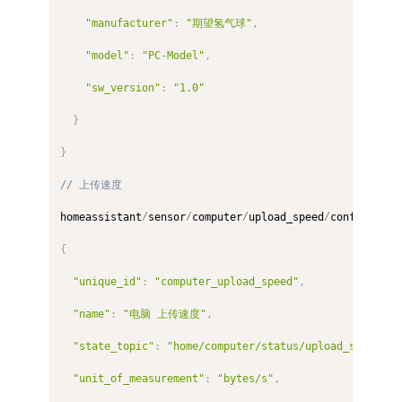
"manufacturer"
:
"期望氢气球"
,
"model"
:
"PC-Model"
,
"sw_version"
:
"1.0"
}
}
// 上传速度
homeassistant
/
sensor
/
computer
/
upload_speed
/
config

{
"unique_id"
:
"computer_upload_speed"
,
"name"
:
"电脑 上传速度"
,
"state_topic"
:
"home/computer/status/upload_speed"
,
"unit_of_measurement"
:
"bytes/s"
,