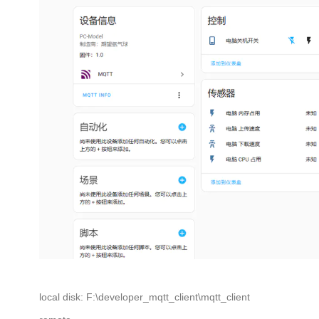
local disk: F:\developer_mqtt_client\mqtt_client