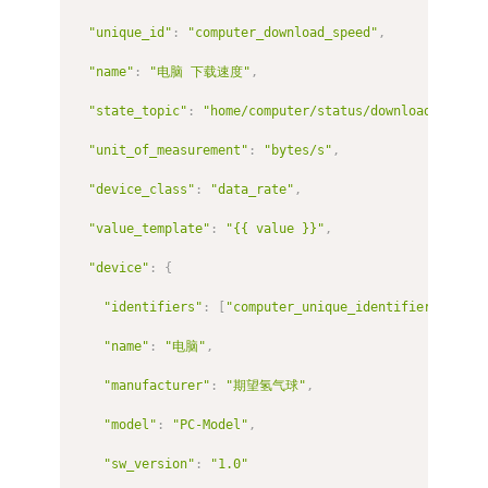
"unique_id"
:
"computer_download_speed"
,
"name"
:
"电脑 下载速度"
,
"state_topic"
:
"home/computer/status/download_speed"
"unit_of_measurement"
:
"bytes/s"
,
"device_class"
:
"data_rate"
,
"value_template"
:
"{{ value }}"
,
"device"
:
{
"identifiers"
:
[
"computer_unique_identifier"
]
,
"name"
:
"电脑"
,
"manufacturer"
:
"期望氢气球"
,
"model"
:
"PC-Model"
,
"sw_version"
:
"1.0"