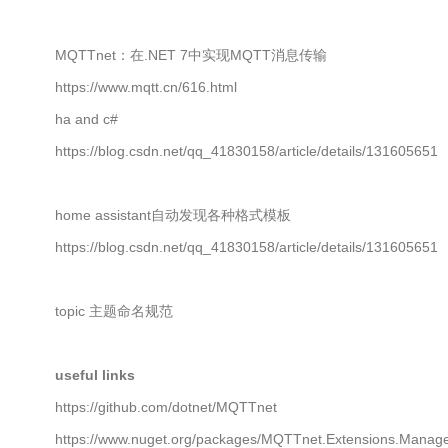
MQTTnet：在.NET 7中实现MQTT消息传输
https://www.mqtt.cn/616.html
ha and c#
https://blog.csdn.net/qq_41830158/article/details/131605651
home assistant自动发现各种格式模板
https://blog.csdn.net/qq_41830158/article/details/131605651
topic 主题命名规范
useful links
https://github.com/dotnet/MQTTnet
https://www.nuget.org/packages/MQTTnet.Extensions.Manage