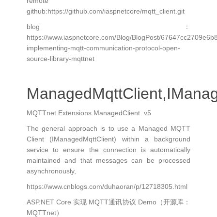
remote
github:https://github.com/iaspnetcore/mqtt_client.git
blog：
https://www.iaspnetcore.com/Blog/BlogPost/67647cc2709e6b
implementing-mqtt-communication-protocol-open-
source-library-mqttnet
ManagedMqttClient,IManag
MQTTnet.Extensions.ManagedClient v5
The general approach is to use a Managed MQTT
Client (IManagedMqttClient) within a background
service to ensure the connection is automatically
maintained and that messages can be processed
asynchronously,
https://www.cnblogs.com/duhaoran/p/12718305.html
ASP.NET Core 实现 MQTT通讯协议 Demo（开源库：
MQTTnet）