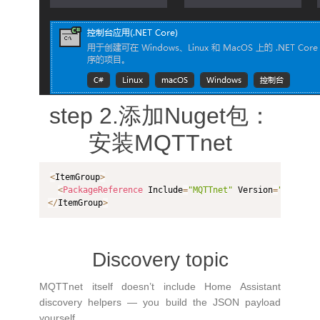
step 2.添加Nuget包：
安装MQTTnet
<
ItemGroup
>
<
PackageReference
 Include
=
"MQTTnet"
 Version
=
"5.0.1.1
<
/
ItemGroup
>
Discovery topic
MQTTnet itself doesn’t include Home Assistant
discovery helpers — you build the JSON payload
yourself.