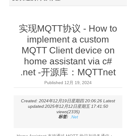
实现MQTT协议 - How to
implement a custom
MQTT Client device on
home assistant via c#
.net -开源库：MQTTnet
Published
12月 19, 2024
Created: 2024年12月19日星期四 20:06:26 Latest
updated:2025年12月12日星期五 17:41:50
views(2335)
标签:
.Net