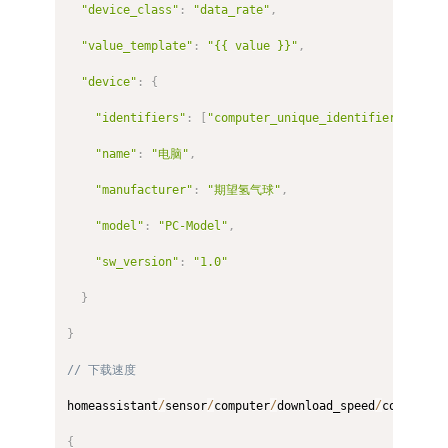
"device_class"
:
"data_rate"
,
"value_template"
:
"{{ value }}"
,
"device"
:
{
"identifiers"
:
[
"computer_unique_identifier"
]
,
"name"
:
"电脑"
,
"manufacturer"
:
"期望氢气球"
,
"model"
:
"PC-Model"
,
"sw_version"
:
"1.0"
}
}
// 下载速度
homeassistant
/
sensor
/
computer
/
download_speed
/
config

{