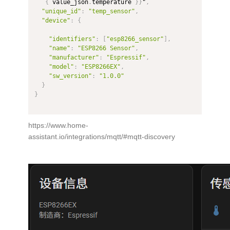
{
 value_json
.
temperature 
}
}
"
,
"unique_id"
:
"temp_sensor"
,
"device"
:
{
"identifiers"
:
[
"esp8266_sensor"
]
,
"name"
:
"ESP8266 Sensor"
,
"manufacturer"
:
"Espressif"
,
"model"
:
"ESP8266EX"
,
"sw_version"
:
"1.0.0"
}
}
https://www.home-
assistant.io/integrations/mqtt/#mqtt-discovery