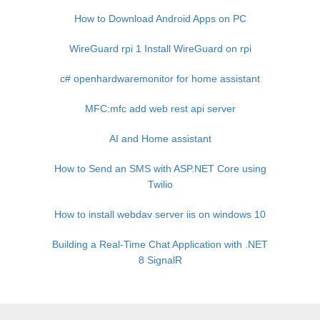
How to Download Android Apps on PC
WireGuard rpi 1 Install WireGuard on rpi
c# openhardwaremonitor for home assistant
MFC:mfc add web rest api server
AI and Home assistant
How to Send an SMS with ASP.NET Core using
Twilio
How to install webdav server iis on windows 10
Building a Real-Time Chat Application with .NET
8 SignalR