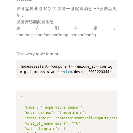
设备需要通过 MQTT 发送一条配置消息,HA会自动识
别：
温度传感器配置消息：
发布到主题：
homeassistant/sensor/temp_sensor/config
Discovery topic format:
homeassistant
/
<
component
>
/
<
unique_id
>
/
config

e
.
g
.
 homeassistant
/
switch
/
device_0011223344
/
config
{
"name"
:
"Temperature Sensor"
,
"device_class"
:
"temperature"
,
"state_topic"
:
"homeassistant/all/esp8266/state"
,
"unit_of_measurement"
:
"°C"
,
"value_template"
:
 "
{