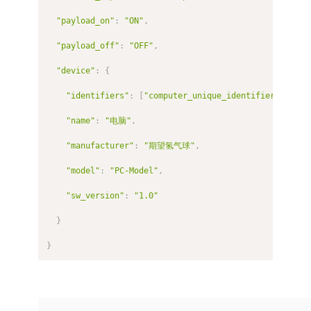
"payload_on"
:
"ON"
,
"payload_off"
:
"OFF"
,
"device"
:
{
"identifiers"
:
[
"computer_unique_identifier"
]
,
"name"
:
"电脑"
,
"manufacturer"
:
"期望氢气球"
,
"model"
:
"PC-Model"
,
"sw_version"
:
"1.0"
}
}