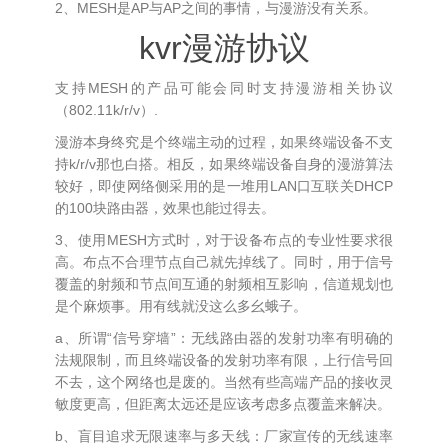
2、MESH是AP与AP之间的事情，与漫游没有关系。
kvr漫游协议
支持MESH的产品可能会同时支持漫游相关协议
（802.11k/r/v）.
漫游本身终究是个终端主动的过程，如果终端设备不支
持k/r/v那也白搭。相反，如果终端设备自身的漫游算法
较好，即使网络侧采用的是一堆用LAN口互联关DHCP
的100块路由器，效果也能过得去。
3、使用MESH方式时，对于设备布点的专业性要求很
高。布点不合理节点自己就先掉线了。同时，用于信号
覆盖的射频和节点间互通的射频相互影响，信道规划也
是个麻烦事。用有线就没这么多幺蛾子。
a、所谓“信号穿墙”：无线路由器的发射功率有明确的
法规限制，而且终端设备的发射功率有限，上行信号回
不去，这个网络也是废的。当然有些高端产品的接收灵
敏度更高，但距离太远还是应该考虑多点覆盖来解决。
b、盲目追求无限速率与多天线：厂家宣传的无线速率