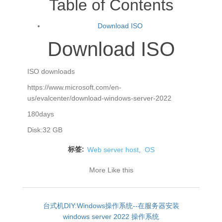
Table of Contents
Download ISO
Download ISO
ISO downloads
https://www.microsoft.com/en-
us/evalcenter/download-windows-server-2022
180days
Disk:32 GB
标签:
Web server host
,
OS
More Like this
台式机DIY:Windows操作系统--在服务器安装
windows server 2022 操作系统