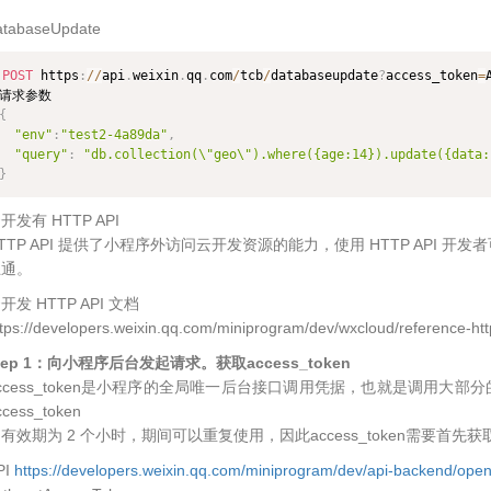
atabaseUpdate
POST
 https
:
/
/
api
.
weixin
.
qq
.
com
/
tcb
/
databaseupdate
?
access_token
=
{
"env"
:
"test2-4a89da"
,
"query"
:
"db.collection(\"geo\").where({age:14}).update({data:
}
开发有 HTTP API
TTP API 提供了小程序外访问云开发资源的能力，使用 HTTP API
互通。
开发 HTTP API 文档
tps://developers.weixin.qq.com/miniprogram/dev/wxcloud/reference-htt
tep 1：向小程序后台发起请求。获取access_token
ccess_token是小程序的全局唯一后台接口调用凭据，也就是调用大部分的ht
ccess_token
有效期为 2 个小时，期间可以重复使用，因此access_token需要
PI
https://developers.weixin.qq.com/miniprogram/dev/api-backend/ope