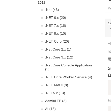
2018
P
.Net (43)
.NET 6.x (20)
C
.NET 7.x (16)
.NET 8.x (10)
.NET Core (20)
可
.Net Core 2.x (1)
ht
.Net Core 3.x (12)
.Net Core Console Application
(5)
.NET Core Worker Service (4)
.NET MAUI (8)
.NET5.x (13)
AdminLTE (3)
AI (15)