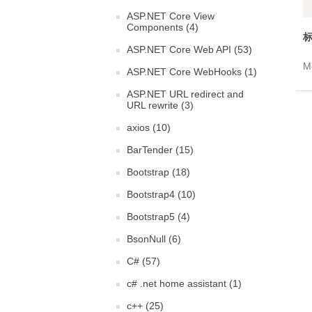
ASP.NET Core View
Components (4)
标
ASP.NET Core Web API (53)
Mo
ASP.NET Core WebHooks (1)
ASP.NET URL redirect and
URL rewrite (3)
axios (10)
BarTender (15)
Bootstrap (18)
Bootstrap4 (10)
Bootstrap5 (4)
BsonNull (6)
C# (57)
c# .net home assistant (1)
c++ (25)