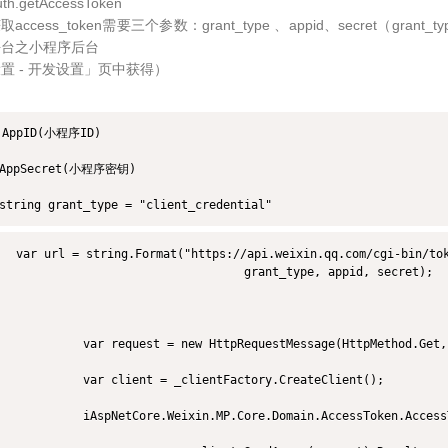
uth.getAccessToken
取access_token需要三个参数：grant_type 、appid、secret（grant_t
平台之小程序后台
置 - 开发设置」页中获得）
AppID(小程序ID)

AppSecret(小程序密钥)

string grant_type = "client_credential"
  var url = string.Format("https://api.weixin.qq.com/cgi-bin/tok
                                   grant_type, appid, secret);

            var request = new HttpRequestMessage(HttpMethod.Get, 
            var client = _clientFactory.CreateClient();

            iAspNetCore.Weixin.MP.Core.Domain.AccessToken.Access