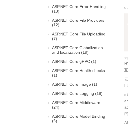
ASP.NET Core Error Handling
d
(13)
ASP.NET Core File Providers
(12)
ASP.NET Core File Uploading
(7)
ASP.NET Core Globalization
and localization (19)
云
ASP.NET Core gRPC (1)
H
ASP.NET Core Health checks
(1)
云
ASP.NET Core Image (1)
ht
ASP.NET Core Logging (18)
s
a
ASP.NET Core Middleware
a
(24)
的
ASP.NET Core Model Binding
(6)
A