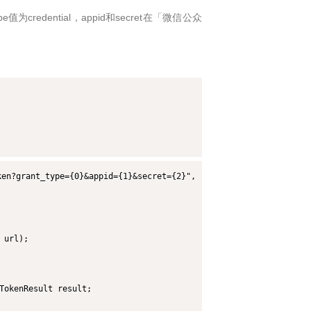
ype值为credential，appid和secret在「微信公众
en?grant_type={0}&appid={1}&secret={2}",

url);

TokenResult result;
