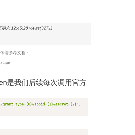
六 12:45:28 views(3271)
具体请参考文档：
p-api/
的token是我们后续每次调用官方
n?grant_type={0}&appid={1}&secret={2}"
,