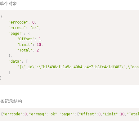
.单个对象
{
"errcode"
:
0
,
"errmsg"
:
"ok"
,
"pager"
:
{
"Offset"
:
1
,
"Limit"
:
10
,
"Total"
:
2
}
,
"data"
:
[
"{\"_id\":\"b15498af-1a5a-40b4-a4e7-b3fc4a1df482\",\"don
]
}
多条记录结构
{
"errcode"
:
0
,
"errmsg"
:
"ok"
,
"pager"
:
{
"Offset"
:
0
,
"Limit"
:
10
,
"Tota