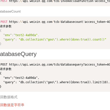
POST
 https
:
/
/
api
.
weixin
.
qq
.
com
/
tcb
/
invokecloudfunction
?
access_t
atabaseCount
POST
 https
:
/
/
api
.
weixin
.
qq
.
com
/
tcb
/
databasecount
?
access_token
=
A
{
"env"
:
"test2-4a89da"
,
"query"
:
"db.collection(\"geo\").where({done:true}).count()"
}
atabaseQuery
POST https://api.weixin.qq.com/tcb/databasequery?access_token=AC
请求参数

{

  "env":"test2-4a89da",

  "query": "db.collection(\"geo\").where({done:true}).limit(10).s
返回数据格式
返回数据是字符串