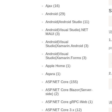
Ajax (16)
Android (29)
Android|Android Studio (11)
Android|Visual Studio|.NET
MAUI (3)
1
Android|Visual
Studio|Xamarin.Android (3)
p
Android|Visual
Studio|Xamarin.Forms (3)
Apple Home (1)
2
Aqara (1)
ASP.NET Core (155)
ASP.NET Core Blazor(Server-
side) (2)
ASP.NET Core gRPC-Web (1)
ASP.NET Core 3.x (12)