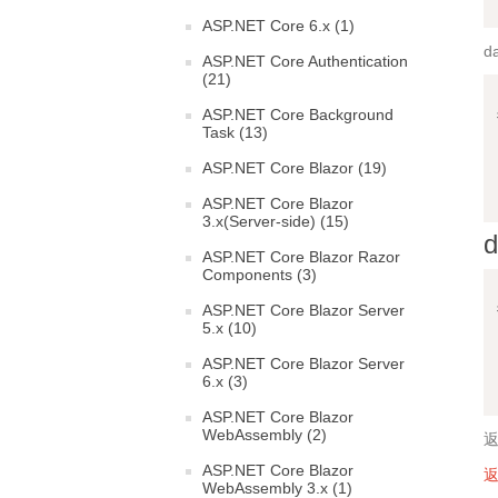
ASP.NET Core 6.x (1)
d
ASP.NET Core Authentication
(21)
ASP.NET Core Background
Task (13)
ASP.NET Core Blazor (19)
ASP.NET Core Blazor
3.x(Server-side) (15)
d
ASP.NET Core Blazor Razor
Components (3)
ASP.NET Core Blazor Server
5.x (10)
ASP.NET Core Blazor Server
6.x (3)
ASP.NET Core Blazor
WebAssembly (2)
ASP.NET Core Blazor
WebAssembly 3.x (1)