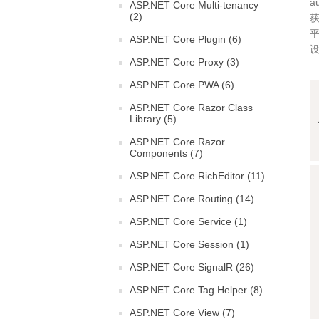
a
ASP.NET Core Multi-tenancy
(2)
获
ASP.NET Core Plugin (6)
设
ASP.NET Core Proxy (3)
ASP.NET Core PWA (6)
ASP.NET Core Razor Class
Library (5)
ASP.NET Core Razor
Components (7)
ASP.NET Core RichEditor (11)
ASP.NET Core Routing (14)
ASP.NET Core Service (1)
ASP.NET Core Session (1)
ASP.NET Core SignalR (26)
ASP.NET Core Tag Helper (8)
ASP.NET Core View (7)