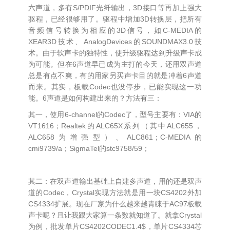
六声道，多有S/PDIF光纤输出，3D接口等再加上强大
驱程，已经很够用了。驱程中增加3D转换层，把所有
音频信号转换为相应的3D信号，如C-MEDIA的
XEAR3D技术、AnalogDevices的SOUNDMAX3.0技
术。由于软声卡的独特性，使升级驱程达到升级声卡成
为可能。但在6声道早已成为主打的今天，还用双声道
总是有点不爽，有的用家另买声卡目的就是冲着6声道
而来。其实，板载Codec也没停步，已能实现这一功
能。6声道是如何构建出来的？方法有三：
其一，使用6-channel的Codec了，型号主要有：VIA的
VT1616；Realtek的ALC65X系列（其中ALC655，
ALC658为增强型）、ALC861；C-MEDIA的
cmi9739/a；SigmaTel的stc9758/59；
其二：在双声道输出基础上自建多声道，用的还是双声
道的Codec，Crystal实现方法就是用一块CS4202外加
CS4334扩展。现在厂家为什么越来越青睐于AC97板载
声卡呢？且让我跟大家算一条数就知道了。就拿Crystal
为例，批发单片CS4202CODEC1.4$，单片CS4334芯