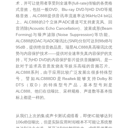
术，并可让使用者享受到全速率(full-rate)传输的各类格
式音效，包括一般DVD、Blu-ray DVD与HD DVD等规
格音效，ALC888提供音讯串流速率达96kHz/24 bit以
上。ALC888的2个立体声ADC通道可支持麦克风、回
音消除(Acoustic Echo Cancellation)、波束成形(Beam
Forming)与噪声滤除(Noise Suppression)等功能。
ALC888的DAC与ADC噪讯比(SNR)分别可达到98dB与
95dB，提供绝佳音效品质。瑞昱ALC888具高噪讯比优
势与内容保护技术——提供对全速率失真内容保护的支
持，可为HD DVD的内容保护影片提供音频解码。是一
款对于追求高音质发烧友等娱乐高端的音频芯片。
ALC888系列，由于应用比较广泛发展出很多特殊型
号。譬如ALC888DD是Realtek能够支持Dolby和
DTS（双D）的特殊型号产品，基本型号则是
ALC888。他们在信噪比、采样规格、声道数等基本指
标上都是一样的。
从我们上次的集成声卡测试成绩看，即便IC能够达到
106dB信噪比，但是实际应用时却根本不可能让系统整