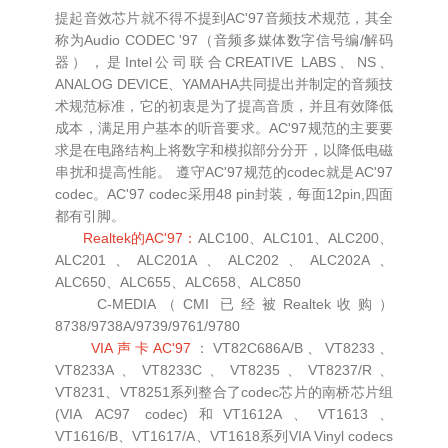
提起音效芯片就不得不提到AC'97音频技术规范，其全
称为Audio CODEC '97（音频多媒体数字信号编/解码
器），是Intel公司联合CREATIVE LABS、NS、
ANALOG DEVICE、YAMAHA共同提出并制定的音频技
术规范标准，它的初衷是为了提高音质，并且有效降低
成本，满足用户基本的听音要求。AC'97规范的主要要
求是在电路结构上将数字和模拟部分分开，以降低电磁
串扰和提高性能。 遵守AC'97规范的codec就是AC'97
codec。AC'97 codec采用48 pin封装，每面12pin,四面
都有引脚。
Realtek的AC'97：
ALC100、ALC101、ALC200、
ALC201、ALC201A、ALC202、ALC202A、
ALC650、ALC655、ALC658、ALC850
C-MEDIA（CMI 已经被Realtek收购）
8738/9738A/9739/9761/9780
VIA声卡AC'97
：VT82C686A/B、VT8233、
VT8233A、VT8233C、VT8235、VT8237/R、
VT8231、VT8251系列整合了codec芯片的南桥芯片组
(VIA AC97 codec)和VT1612A、VT1613、
VT1616/B、VT1617/A、VT1618系列VIA Vinyl codecs