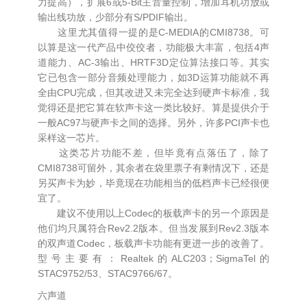
力提高），扩展6或5-Bit主音量控制，增加耳机功放或
输出线功放，少部分有S/PDIF输出。
这里尤其值得一提的是C-MEDIA的CMI8738。可
以算是这一代产品中佼佼者，功能极大丰富，包括4声
道能力、AC-3输出、HRTF3D定位算法接口等。其实
它已包含一部分音频处理能力，如3D运算功能就不再
全由CPU完成，但其改进又未完全达到硬声卡标准，我
觉得还是把它算在软声卡这一类比较好。算是提供介于
一般AC97与硬声卡之间的选择。另外，许多PCI声卡也
采样这一芯片。
这类芯片功能不差，但毕竟有点落伍了，除了
CMI8738可留外，其余者在袋里票子有剩情况下，还是
另买声卡为妙，毕竟现在功能相当的低档声卡已经很便
宜了。
建议不使用以上Codec的板载声卡的另一个原因是
他们均只属符合Rev2.2版本。但当发展到Rev2.3版本
的双声道Codec，板载声卡功能有更进一步的改善了。
型号主要有：Realtek的ALC203；SigmaTel的
STAC9752/53、STAC9766/67。
六声道