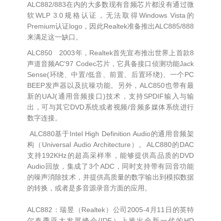
ALC882/883在内的大多数现有音频芯片都没有通过微
软WLP 3.0规格认证，无法取得Windows Vista的
Premium认证logo，因此Realtek准备推出ALC885/888
来满足这一缺口。
ALC850 2003年，Realtek首先宣布推出世界上首款8
声道音频AC'97 Codec芯片，它具备接口侦测功能Jack
Sense(环绕、中置/低音、前置、后置环绕)、一个PC
BEEP发声器以及抗噪功能。另外，ALC850也带有最
新的UAJ(通用音频接口)技术，支持SPDIF输入与输
出，可与其它DVD系统或者视频/音频多媒体系统进行
数字连接。
ALC880基于Intel High Definition Audio的通用音频架
构（Universal Audio Architecture）。ALC880的DAC
支持192KHz的超高采样率，能够提供高品质的DVD
Audio回放，集成了3个ADC，同时支持带有回音功能
的噪声消除技术，并提供高质量的数字输出到模拟数据
的转换，或者是多音源录音方面的应用。
ALC882：瑞昱（Realtek）公司2005-4月11日的英特
尔春季亚太发展峰会(IDF）上推出全新一代的HD