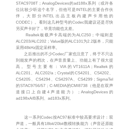
STAC9708T；AnalogDevices的ad188x系列（或许各
位比较少听这个名字，但他可是INTEL的主要合作伙
伴，大部分INTEL出品主板内建声卡用他的
CODEC）。看到这几种型号的Codec我建议还是尽快
另买声卡好了，毕竟功能也太差。
Realtek板载声卡高端的为ALC250；中端则是
ALC203/ALC202；Value版的ALC101为2.2版本，只能
采用48kHz固定采样率。
之后推出的不少Codec厂家也注意了，终于不只达
到能发声的档次，在声音质量上、功能上有了很大提
高。型号主要有：VIA的VT1611A；Realtek的
ALC201、ALC202/a；Crystal的CS4201、CS4202、
CS4205、CS4294、CS4297A、CS4299；SigmaTel
的STAC9756/57；C-MEDIA的CMI8738（他是在双声
道接口上自建4声道能力）；AnalogDevices的
ad198xA/B系列、ad183x系列。
这一系列Codec按AC97标准中较高要求设计：双
声道，一般具有18bit/20bit数模转换能力（声音还原能