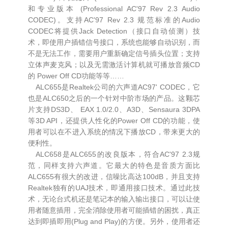
和专业版本 (Professional AC'97 Rev 2.3 Audio
CODEC)。支持AC'97 Rev 2.3 规范标准的Audio
CODEC将提供Jack Detection（接口自动侦测）技
术，即使用户插错信号接口，系统也能够自动识别，而
不是无法工作，需要用户重新确定信号插头位置；支持
立体声麦克风；以及无需激活计算机就可播放音频CD
的 Power Off CD功能等等……
ALC655是Realtek公司的六声道AC97' CODEC，它
也是ALC650之后的一个针对中阶市场的产品。这颗芯
片支持DS3D、 EAX 1.0/2.0、A3D、Sensaura 3DPA
等3D API，还提供人性化的Power Off CD的功能，使
用者可以在不进入系统的情况下播放CD，带来更大的
便利性。
ALC658是ALC655的改良版本，符合AC'97 2.3规
范，同样支持六声道。它最大的特色是音质方面比
ALC655有很大的改进，信噪比高达100dB，并且支持
Realtek独有的UAJ技术，即通用接口技术。通过此技
术，无论台式机还是笔记本的输入输出接口，可以让使
用者随意插用，完全消除使用者可能插错的困扰，真正
达到即插即用(Plug and Play)的方便。另外，使用者还