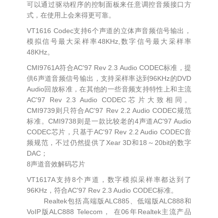
可以通过驱动程序的控制面板来任意调控音频接口方
式，在使用上会来得更可靠。
VT1616 Codec支持6个声道的立体声音频信号输出，
模拟信号最大采样率48KHz,数字信号最大采样率
48KHz。
CMI9761A符合AC'97 Rev 2.3 Audio CODEC标准，提
供6声道音频信号输出，支持采样率达到96KHz的DVD
Audio回放标准，在其他的一些音频支持特性上和主流
AC'97 Rev 2.3 Audio CODEC芯片大致相同。
CMI9739则只符合AC'97 Rev 2.2 Audio CODEC规范
标准。CMI9738则是一款比较老的4声道AC'97 Audio
CODEC芯片，只基于AC'97 Rev 2.2 Audio CODEC音
频规范，不过仍然提供了Xear 3D和18～20bit的数字
DAC；
8声道音效解码芯片
VT1617A支持8个声道，数字模拟采样率都达到了
96KHz，符合AC'97 Rev 2.3 Audio CODEC标准。
Realtek包括高端版ALC885、低端版ALC888和
VoIP版ALC888 Telecom， 在06年Realtek主流产品