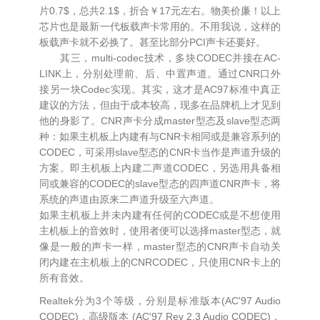
片0.7$，总共2.1$，折合￥17元左右。物美价廉！以上
芯片也是最新一代板载声卡常用的。不用我说，这样的
板载声卡就不必换了。甚至比部分PCI声卡还要好。
其三，multi-codec技术，多块CODEC并接在AC-
LINK上，分别处理前、后、中置声道。通过CNR口外
接另一块Codec实现。其实，这才是AC97标准中真正
建议的方法，但由于成本较高，现多在品牌机上才见到
他的身影了。CNR声卡分成master型态及slave型态两
种：如果主机板上内建有与CNR卡相同或是兼容系列的
CODEC，可采用slave型态的CNR卡当作是声道升级的
方案。即主机板上内建二声道CODEC，另选用具备相
同或兼容的CODEC的slave型态的四声道CNR声卡，将
系统的声道由原来二声道升级至六声道。
如果主机板上并未内建有任何的CODEC或是不想使用
主机板上的音效时，使用者便可以选择master型态，就
像是一般的声卡一样，master型态的CNR声卡自动关
闭内建在主机板上的CNRCODEC，只使用CNR卡上的
所有音效。
Realtek分为3个等级，分别是标准版本(AC'97 Audio
CODEC)，高级版本 (AC'97 Rev 2.3 Audio CODEC)，