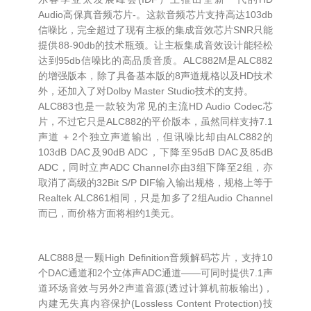
Audio高保真音频芯片-。这款音频芯片支持高达103db
信噪比，完全超过了现有主板的集成音效芯片SNR只能
提供88-90db的技术瓶颈。让主板集成音效设计能轻松
达到95db信噪比的高品质音质。ALC882M是ALC882
的增强版本，除了具备基本版的8声道规格以及HD技术
外，还加入了对Dolby Master Studio技术的支持。
ALC883也是一款较为常见的主流HD Audio Codec芯
片，不过它只是ALC882的平价版本，虽然同样支持7.1
声道 + 2个独立声道输出，但讯噪比却由ALC882的
103dB DAC及90dB ADC，下降至95dB DAC及85dB
ADC，同时立声ADC Channel亦由3组下降至2组，亦
取消了高级的32Bit S/P DIF输入输出规格，规格上等于
Realtek ALC861相同，只是加多了2组Audio Channel
而已，而价格方面将相约1美元。
ALC888是一颗High Definition音频解码芯片，支持10
个DAC通道和2个立体声ADC通道——可同时提供7.1声
道环场音效与另外2声道音源(透过计算机前板输出)，
内建无失真内容保护(Lossless Content Protection)技