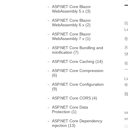
ASP.NET Core Blazor
WebAssembly 5.x (3)
ASP.NET Core Blazor
玩
WebAssembly 6.x (2)
L
ASP.NET Core Blazor
在
WebAssembly 7.x (1)
不
ASP.NET Core Bundling and
minification (7)
S
ASP.NET Core Caching (14)
在
ASP.NET Core Compression
(6)
L
ASP.NET Core Configuration
(9)
我
ASP.NET Core CORS (4)
ASP.NET Core Data
Protection (1)
s
s
ASP.NET Core Dependency
injection (13)