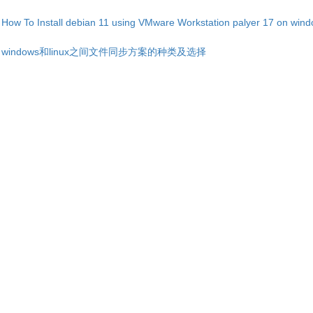
How To Install debian 11 using VMware Workstation palyer 17 on win
windows和linux之间文件同步方案的种类及选择