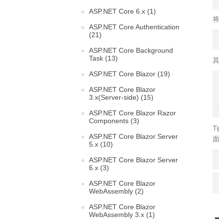
ASP.NET Core 6.x (1)
将
ASP.NET Core Authentication
(21)
ASP.NET Core Background
Task (13)
ASP.NET Core Blazor (19)
ASP.NET Core Blazor
3.x(Server-side) (15)
ASP.NET Core Blazor Razor
Components (3)
T
ASP.NET Core Blazor Server
5.x (10)
ASP.NET Core Blazor Server
6.x (3)
ASP.NET Core Blazor
WebAssembly (2)
ASP.NET Core Blazor
WebAssembly 3.x (1)