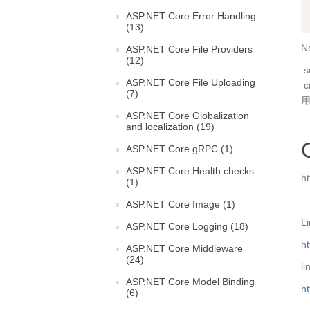
ASP.NET Core Error Handling
(13)
N
ASP.NET Core File Providers
(12)
​
ASP.NET Core File Uploading
​
(7)
ASP.NET Core Globalization
and localization (19)
ASP.NET Core gRPC (1)
ASP.NET Core Health checks
h
(1)
ASP.NET Core Image (1)
L
ASP.NET Core Logging (18)
ht
ASP.NET Core Middleware
(24)
l
ASP.NET Core Model Binding
h
(6)