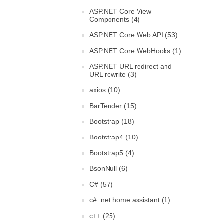
ASP.NET Core View
Components (4)
ASP.NET Core Web API (53)
ASP.NET Core WebHooks (1)
ASP.NET URL redirect and
URL rewrite (3)
axios (10)
BarTender (15)
Bootstrap (18)
Bootstrap4 (10)
Bootstrap5 (4)
BsonNull (6)
C# (57)
c# .net home assistant (1)
c++ (25)