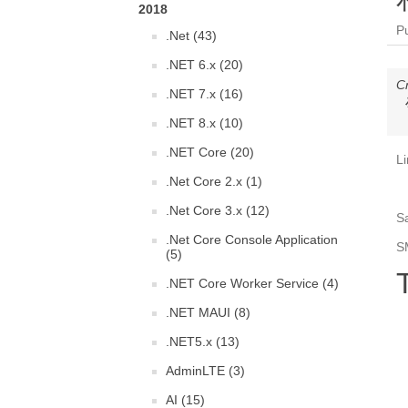
2018
P
.Net (43)
.NET 6.x (20)
C
.NET 7.x (16)
.NET 8.x (10)
.NET Core (20)
L
.Net Core 2.x (1)
.Net Core 3.x (12)
S
.Net Core Console Application
S
(5)
.NET Core Worker Service (4)
.NET MAUI (8)
.NET5.x (13)
AdminLTE (3)
AI (15)