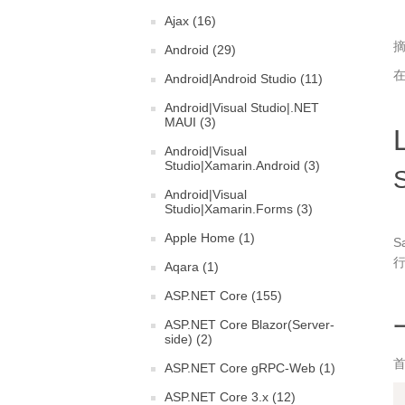
Ajax (16)
Android (29)
在
Android|Android Studio (11)
Android|Visual Studio|.NET
MAUI (3)
Android|Visual
Studio|Xamarin.Android (3)
Android|Visual
Studio|Xamarin.Forms (3)
Apple Home (1)
S
Aqara (1)
ASP.NET Core (155)
ASP.NET Core Blazor(Server-
side) (2)
ASP.NET Core gRPC-Web (1)
ASP.NET Core 3.x (12)