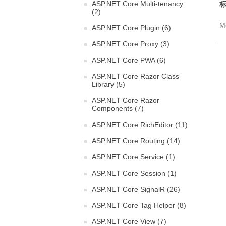
ASP.NET Core Multi-tenancy
标
(2)
Mo
ASP.NET Core Plugin (6)
ASP.NET Core Proxy (3)
ASP.NET Core PWA (6)
ASP.NET Core Razor Class
Library (5)
ASP.NET Core Razor
Components (7)
ASP.NET Core RichEditor (11)
ASP.NET Core Routing (14)
ASP.NET Core Service (1)
ASP.NET Core Session (1)
ASP.NET Core SignalR (26)
ASP.NET Core Tag Helper (8)
ASP.NET Core View (7)