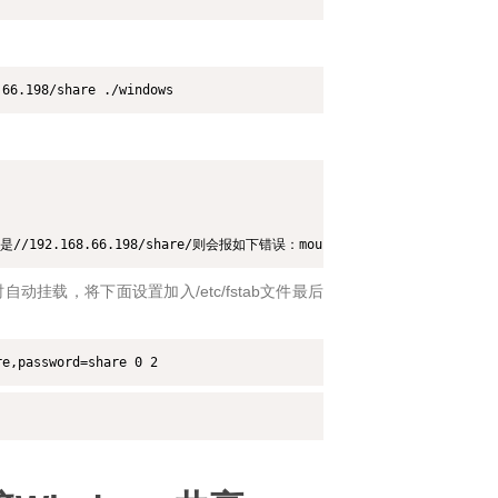
.66.198/share ./windows
168.66.198/share/则会报如下错误：mount: //192.168.66.198/share/
动挂载，将下面设置加入/etc/fstab文件最后
re,password=share 0 2