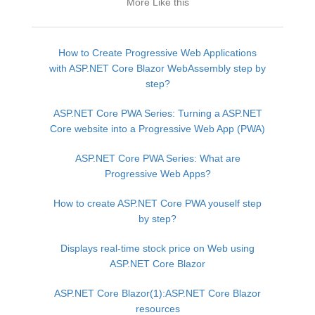
More Like this
How to Create Progressive Web Applications
with ASP.NET Core Blazor WebAssembly step by
step?
ASP.NET Core PWA Series: Turning a ASP.NET
Core website into a Progressive Web App (PWA)
ASP.NET Core PWA Series: What are
Progressive Web Apps?
How to create ASP.NET Core PWA youself step
by step?
Displays real-time stock price on Web using
ASP.NET Core Blazor
ASP.NET Core Blazor(1):ASP.NET Core Blazor
resources