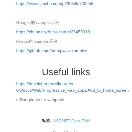
https://www.jianshu.com/p/299c9c720e56
Google 的 sample 示例
https://zhuanlan.zhihu.com/p/25459319
Firefox的 sample 示例
https://github.com/mdn/pwa-examples
Useful links
https://developer.mozilla.org/en-
US/docs/Web/Progressive_web_apps/Add_to_home_screen
offline-plugin for webpack
标签:
ASP.NET Core PWA