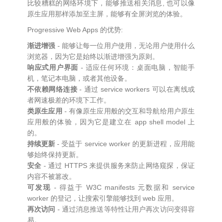
比较糟糕的网络环境下，能够推送相关消息, 也可以像
原生应用那样添加至主屏，能够有全屏浏览的体验。
Progressive Web Apps 的优势:
渐进增强
- 能够让每一位用户使用，无论用户使用什么
浏览器，因为它是始终以渐进增强为原则。
响应式用户界面
- 适应任何环境：桌面电脑，智能手
机，笔记本电脑，或者其他设备。
不依赖网络连接
- 通过 service workers 可以在离线或
者网速极差的环境下工作。
类原生应用
- 有像原生应用般的交互和导航给用户原生
应用般的体验，因为它是建立在 app shell model 上
的。
持续更新
- 受益于 service worker 的更新进程，应用能
够始终保持更新。
安全
- 通过 HTTPS 来提供服务来防止网络窥探，保证
内容不被篡改。
可发现
- 得益于 W3C manifests 元数据和 service
worker 的登记，让搜索引擎能够找到 web 应用。
再次访问
- 通过消息推送等特性让用户再次访问变得容
易。