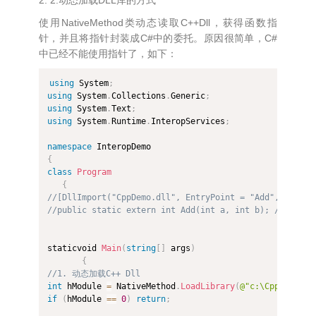
使用NativeMethod类动态读取C++Dll，获得函数指
针，并且将指针封装成C#中的委托。原因很简单，C#
中已经不能使用指针了，如下：
using
 System
;
using
 System
.
Collections
.
Generic
;
using
 System
.
Text
;
using
 System
.
Runtime
.
InteropServices
;
namespace
{
class
Program
{
//[DllImport("CppDemo.dll", EntryPoint = "Add", ExactS
//public static extern int Add(int a, int b); //DllI
staticvoid 
Main
(
string
[
]
 args
)
{
//1. 动态加载C++ Dll
int
 hModule 
=
 NativeMethod
.
LoadLibrary
(
@"c:\CppDemo.dl
if
(
hModule 
==
0
)
return
;