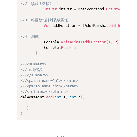
//2. 读取函数指针
IntPtr
 intPtr 
=
 NativeMethod
.
GetProcAddress
//3. 将函数指针封装成委托
Add
 addFunction 
=
(
Add
)
Marshal
.
GetDelegateF
//4. 测试
           Console
.
WriteLine
(
addFunction
(
1
,
2
)
)
;
           Console
.
Read
(
)
;
}
///<summary>
/// 函数指针
///</summary>
///<param name="a"></param>
///<param name="b"></param>
///<returns></returns>
delegateint 
Add
(
int
 a
,
int
 b
)
;
}
}