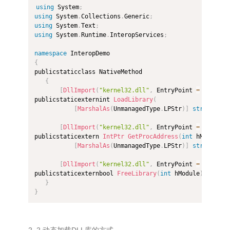
using
 System
;
using
 System
.
Collections
.
Generic
;
using
 System
.
Text
;
using
 System
.
Runtime
.
InteropServices
;
namespace
{
publicstaticclass NativeMethod

{
[
DllImport
(
"kernel32.dll"
,
 EntryPoint 
=
"LoadLi
publicstaticexternint 
LoadLibrary
(
[
MarshalAs
(
UnmanagedType
.
LPStr
)
]
string
 lpL
[
DllImport
(
"kernel32.dll"
,
 EntryPoint 
=
"GetPro
publicstaticextern 
IntPtr
GetProcAddress
(
int
 hModule
,
[
MarshalAs
(
UnmanagedType
.
LPStr
)
]
string
 lpP
[
DllImport
(
"kernel32.dll"
,
 EntryPoint 
=
"FreeLi
publicstaticexternbool 
FreeLibrary
(
int
 hModule
)
;
}
}
2. 2.动态加载DLL库的方式