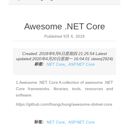
Awesome .NET Core
Published
9月 6, 2018
Created: 2018年9月6日星期四 21:25:54 Latest
updated:2020年4月20日星期一 16:04:01 views(2924)
标签:
.NET Core
,
ASP.NET Core
1.Awesome .NET Core A collection of awesome .NET
Core frameworks, libraries, tools, resources and
software.
https://github.com/thangchung/awesome-dotnet-core
.
标签:
.NET Core
,
ASP.NET Core