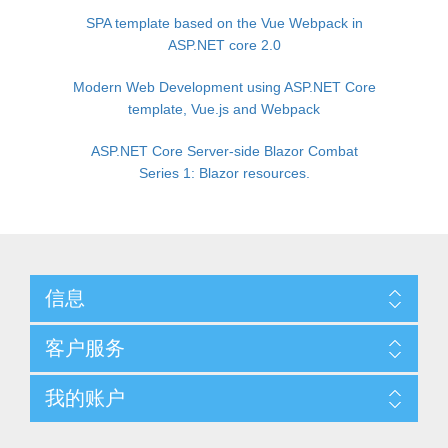
SPA template based on the Vue Webpack in
ASP.NET core 2.0
Modern Web Development using ASP.NET Core
template, Vue.js and Webpack
ASP.NET Core Server-side Blazor Combat
Series 1: Blazor resources.
信息
客户服务
我的账户