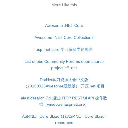
More Like this
Awesome .NET Core
Awesome .NET Core Collection2
asp .net core 学习资源专题整理
List of bbs Community Forums open source
project c# .net
DotNet学习资源大全中文版
（20160926Awesome最新版） 开源.net 项目
elasticsearch 7.x 通过HTTP RESTful API 操作数
据（windows iaspnetcore）
ASP.NET Core Blazor(1):ASP.NET Core Blazor
resources