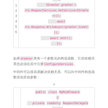
IGreeter greeter =
1
2
ctx.RequestServices.GetService<IGreete
3
r>();
4
await
5
ctx.Response.WriteAsync(greeter.Greet(
6
));
await next();
});
如果
类有一个参数化的构造函数，它的依赖关
Greeter
系也必须在其中注册
。
ConfigureServices
中间件可以很容易解决依赖关系。可以向中间件构造函
数添加其他参数：
?
public
class
MyMiddleware
{
private
readonly
RequestDelegate