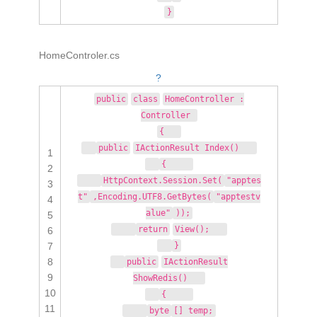
}
HomeControler.cs
?
public
class
HomeController :
Controller
{
public
IActionResult Index()
1
{
2
HttpContext.Session.Set(
"apptes
3
t"
,Encoding.UTF8.GetBytes(
"apptestv
4
alue"
));
5
return
View();
6
7
}
8
public
IActionResult
9
ShowRedis()
10
{
11
byte
[] temp;