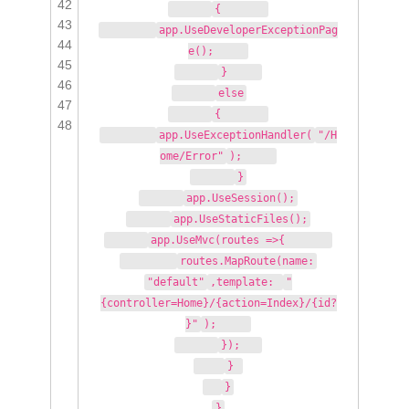
42
{
43
app.UseDeveloperExceptionPag
44
e();
45
}
46
else
47
{
48
app.UseExceptionHandler(
"/H
ome/Error"
);
}
app.UseSession();
app.UseStaticFiles();
app.UseMvc(routes =>{
routes.MapRoute(name:
"default"
,template:
"
{controller=Home}/{action=Index}/{id?
}"
);
});
}
}
}