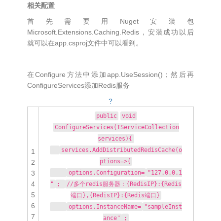
相关配置
首先需要用Nuget安装包
Microsoft.Extensions.Caching.Redis，安装成功以后
就可以在app.csproj文件中可以看到。
在Configure方法中添加app.UseSession()；然后再
ConfigureServices添加Redis服务
?
public
void
ConfigureServices(IServiceCollection
services){
services.AddDistributedRedisCache(o
1
ptions=>{
2
3
options.Configuration=
"127.0.0.1
4
"
;
//多个redis服务器：{RedisIP}:{Redis
5
端口},{RedisIP}:{Redis端口}
6
options.InstanceName=
"sampleInst
7
ance"
;