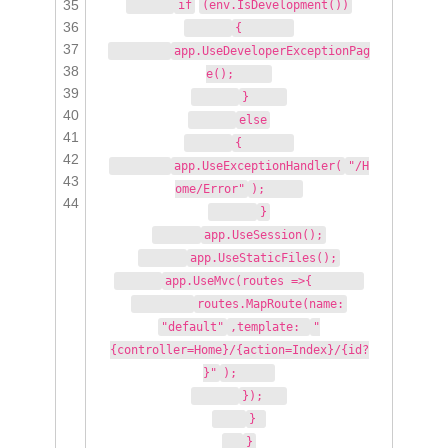
35
if
(env.IsDevelopment())
36
{
37
app.UseDeveloperExceptionPag
38
e();
39
}
40
else
41
{
42
app.UseExceptionHandler(
"/H
43
ome/Error"
);
44
}
app.UseSession();
app.UseStaticFiles();
app.UseMvc(routes =>{
routes.MapRoute(name:
"default"
,template:
"
{controller=Home}/{action=Index}/{id?
}"
);
});
}
}