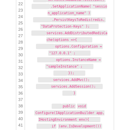
22
.SetApplicationName(
"sessio
23
n_application_name"
)
24
.PersistKeysToRedis(redis,
25
"DataProtection-Keys"
);
26
services.AddDistributedRedisCa
27
che(options =>{
28
options.Configuration =
29
"127.0.0.1"
;
30
options.InstanceName =
31
"sampleInstance"
;
32
});
33
services.AddMvc();
34
35
services.AddSession();
36
}
37
38
public
void
39
Configure(IApplicationBuilder app,
40
IHostingEnvironment env){
41
if
(env.IsDevelopment())