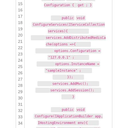
15
Configuration {
get
; }
16
17
public
void
18
ConfigureServices(IServiceCollection
19
services){
20
services.AddDistributedRedisCa
21
che(options =>{
22
options.Configuration =
23
"127.0.0.1"
;
24
options.InstanceName =
25
"sampleInstance"
;
26
});
27
services.AddMvc();
28
services.AddSession();
29
}
30
31
public
void
32
Configure(IApplicationBuilder app,
33
34
IHostingEnvironment env){