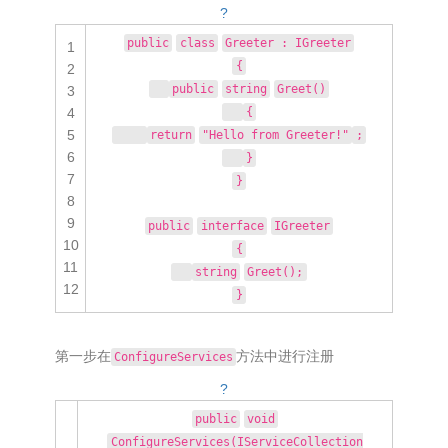
?
public
class
Greeter : IGreeter
1
{
2
public
string
Greet()
3
4
{
5
return
"Hello from Greeter!"
;
6
}
7
}
8
9
public
interface
IGreeter
10
{
11
string
Greet();
12
}
第一步在
方法中进行注册
ConfigureServices
?
public
void
ConfigureServices(IServiceCollection