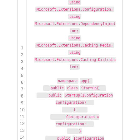
using
Microsoft.Extensions.Configuration;
using
Microsoft.Extensions.DependencyInject
ion;
using
Microsoft.Extensions.Caching.Redis;
1
using
2
Microsoft.Extensions.Caching.Distribu
3
ted;
4
5
namespace
app{
6
public
class
Startup{
7
public
Startup(IConfiguration
8
9
configuration)
10
{
11
Configuration =
12
configuration;
13
}
14
public
IConfiguration