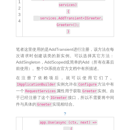
1
services)
2
{
3
services.AddTransient<IGreeter,
4
Greeter>();
}
笔者这里使用的是AddTransient进行注册，该方法在每
次请求时创建该类的新实例。可以选择其它方法：
AddSingleton，AddScoped或简单的Add（所有在幕后
前使用）。整个DI系统在官方文档中有所描述。
在注册了依赖项后，就可以使用它们了。
实例允许在
方法中有
IApplicationBuilder
Configure
一个
属性用于获取
实例。由
RequestServices
Greeter
于已经注册了这个
接口，所以不需要将中间
IGreeter
件与具体的
实现相结合。
Greeter
?
app.Use(async (ctx, next) =>
{