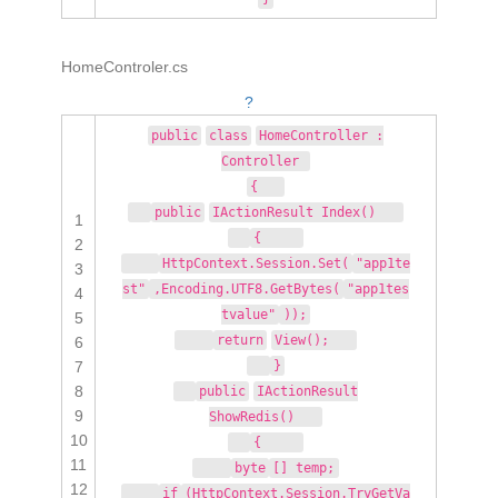
HomeControler.cs
?
public
class
HomeController :
Controller
{
public
IActionResult Index()
1
{
2
HttpContext.Session.Set(
"app1te
3
st"
,Encoding.UTF8.GetBytes(
"app1tes
4
tvalue"
));
5
return
View();
6
7
}
8
public
IActionResult
9
ShowRedis()
10
{
11
byte
[] temp;
12
if
(HttpContext.Session.TryGetVa