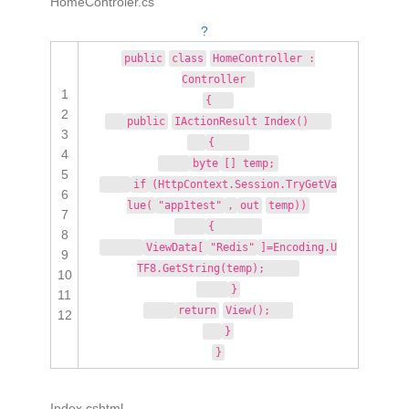
HomeControler.cs
?
public
class
HomeController :
Controller
1
{
2
public
IActionResult Index()
3
{
4
byte
[] temp;
5
if
(HttpContext.Session.TryGetVa
6
lue(
"app1test"
,
out
temp))
7
{
8
ViewData[
"Redis"
]=Encoding.U
9
TF8.GetString(temp);
10
}
11
return
View();
12
}
}
Index.cshtml