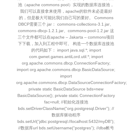
池（apache commons pool）实现的数据库连接池，
我们可以直接拿来使用，apache的软件未必是最好
的，但是极大可能比我们自己写的要好。 Commons
DBCP需要三个.jar： commons-collections-3.1.jar、
commons-dbcp-1.2.1.jar、commons-pool-1.2.jar 这
三个文件都可以在apache – Jakarta – commons项目
下下载，加入到工程中即可。 构造一个数据库连接池
的代码如下： import java.sql.*; import
com.gwnet.games.antiLord.util.*; import
org.apache.commons.dbcp.ConnectionFactory;
import org.apache.commons.dbcp.BasicDataSource;
import
org.apache.commons.dbcp.DataSourceConnectionFactory;
private static BasicDataSource bds=new
BasicDataSource(); private static ConnectionFactory
fac=null; //初始化连接池
bds.setDriverClassName(“org.postgresql.Driver”); //
数据库驱动程序
bds.setUrl(“jdbc:postgresql://localhost:5432/myDB”);
//数据库url bds.setUsername(“postgres”); //dba帐号