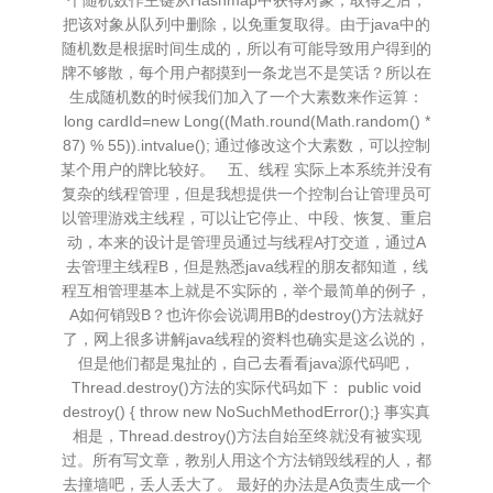
个随机数作主键从Hashmap中获得对象，取得之后，
把该对象从队列中删除，以免重复取得。由于java中的
随机数是根据时间生成的，所以有可能导致用户得到的
牌不够散，每个用户都摸到一条龙岂不是笑话？所以在
生成随机数的时候我们加入了一个大素数来作运算：
long cardId=new Long((Math.round(Math.random() *
87) % 55)).intvalue(); 通过修改这个大素数，可以控制
某个用户的牌比较好。 五、线程 实际上本系统并没有
复杂的线程管理，但是我想提供一个控制台让管理员可
以管理游戏主线程，可以让它停止、中段、恢复、重启
动，本来的设计是管理员通过与线程A打交道，通过A
去管理主线程B，但是熟悉java线程的朋友都知道，线
程互相管理基本上就是不实际的，举个最简单的例子，
A如何销毁B？也许你会说调用B的destroy()方法就好
了，网上很多讲解java线程的资料也确实是这么说的，
但是他们都是鬼扯的，自己去看看java源代码吧，
Thread.destroy()方法的实际代码如下： public void
destroy() { throw new NoSuchMethodError();} 事实真
相是，Thread.destroy()方法自始至终就没有被实现
过。所有写文章，教别人用这个方法销毁线程的人，都
去撞墙吧，丢人丢大了。 最好的办法是A负责生成一个