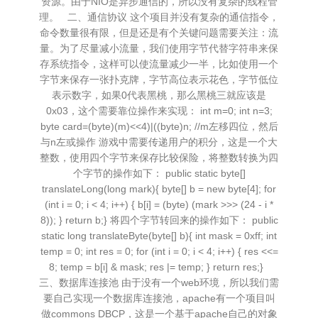
资源。由于NIO是异步通信的，所以没有复杂的线程管
理。 二、通信协议 这个项目并没有复杂的通信指令，
命令数量很有限，但是还是有个关键问题需要关注：流
量。为了尽量减小流量，我们使用字节代替字符串来保
存系统指令，这样可以使流量减少一半，比如使用一个
字节来保存一张扑克牌，字节高位表示花色，字节低位
表示数字，如果0代表黑桃，那么黑桃三就应该是
0x03，这个需要靠位操作来实现： int m=0; int n=3;
byte card=(byte)(m)<<4)|((byte)n; //m左移四位，然后
与n左或操作 游戏中需要传递用户的积分，这是一个大
整数，使用四个字节来保存比较保险，将整数转换为四
个字节的操作如下： public static byte[]
translateLong(long mark){ byte[] b = new byte[4]; for
(int i = 0; i < 4; i++) { b[i] = (byte) (mark >>> (24 - i *
8)); } return b;} 将四个字节转回来的操作如下： public
static long translateByte(byte[] b){ int mask = 0xff; int
temp = 0; int res = 0; for (int i = 0; i < 4; i++) { res <<=
8; temp = b[i] & mask; res |= temp; } return res;}
三、数据库连接池 由于没有一个web环境，所以我们需
要自己实现一个数据库连接池，apache有一个项目叫
做commons DBCP，这是一个基于apache自己的对象