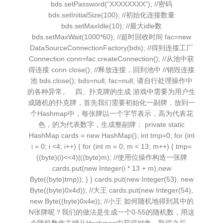
bds.setPassword(“XXXXXXXX”); //密码
bds.setInitialSize(100); //初始化连接数量
bds.setMaxIdle(10); //最大idle数
bds.setMaxWait(1000*60); //超时回收时间 fac=new
DataSourceConnectionFactory(bds); //得到连接工厂
Connection conn=fac.createConnection(); //从池中获
得连接 conn.close(); //释放连接，回到池中 //销毁连接
池 bds.close(); bds=null; fac=null; 请自行处理操作中
的各种异常。 四、扑克牌的生成 游戏中需要为用户生
成随机的扑克牌，首先我们需要初始化一副牌，放到一
个Hashmap中，每张牌以一个字节表示，高为代表花
色，的为代表数字，生成整副牌： private static
HashMap cards = new HashMap(); int tmp=0; for (int
i = 0; i <4; i++) { for (int m = 0; m < 13; m++) { tmp=
((byte)(i)<<4)|((byte)m); //使用位操作构造一张牌
cards.put(new Integer(i * 13 + m),new
Byte((byte)tmp)); } } cards.put(new Integer(53), new
Byte((byte)0x4d)); //大王 cards.put(new Integer(54),
new Byte((byte)0x4e)); //小王 如何随机地得到其中的
N张牌呢？我们的做法是生成一个0-55的随机数，用这