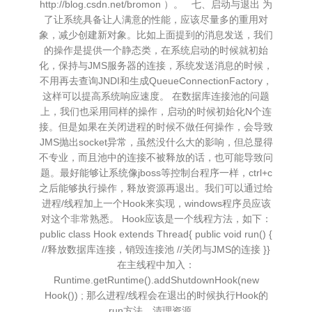
http://blog.csdn.net/bromon ）。 七、启动与退出 为
了让系统具备让人满意的性能，应该尽量多的重用对
象，减少创建新对象。比如上面提到的消息发送，我们
的操作是提供一个静态类，在系统启动的时候就初始
化，保持与JMS服务器的连接，系统发送消息的时候，
不用再去查询JNDI和生成QueueConnectionFactory，
这样可以提高系统响应速度。 在数据库连接池的问题
上，我们也采用同样的操作，启动的时候初始化N个连
接。但是如果在关闭进程的时候不做任何操作，会导致
JMS抛出socket异常，虽然没什么大的影响，但总显得
不专业，而且池中的连接不被释放的话，也可能导致问
题。最好能够让系统像jboss等控制台程序一样，ctrl+c
之后能够执行操作，释放资源再退出。我们可以通过给
进程/线程加上一个Hook来实现，windows程序员应该
对这个非常熟悉。 Hook应该是一个线程方法，如下：
public class Hook extends Thread{ public void run() {
//释放数据库连接，销毁连接池 //关闭与JMS的连接 }}
在主线程中加入：
Runtime.getRuntime().addShutdownHook(new
Hook()) ; 那么进程/线程会在退出的时候执行Hook的
run方法，清理资源。.