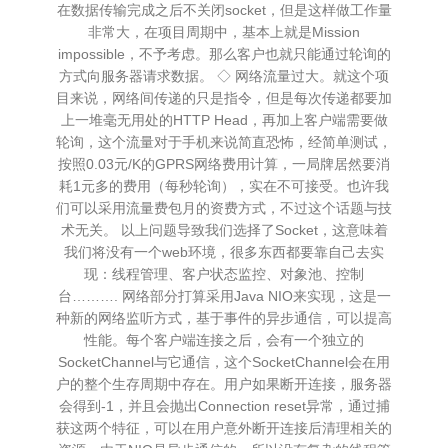
在数据传输完成之后不关闭socket，但是这样做工作量
非常大，在项目周期中，基本上就是Mission
impossible，不予考虑。那么客户也就只能通过轮询的
方式向服务器请求数据。 ◇ 网络流量过大。就这个项
目来说，网络间传递的只是指令，但是每次传递都要加
上一堆毫无用处的HTTP Head，再加上客户端需要做
轮询，这个流量对于手机来说简直恐怖，经简单测试，
按照0.03元/K的GPRS网络费用计算，一局牌居然要消
耗1元多的费用（每秒轮询），实在不可接受。也许我
们可以采用流量费包月的资费方式，不过这个话题与技
术无关。 以上问题导致我们选择了Socket，这意味着
我们将没有一个web环境，很多东西都要靠自己去实
现：线程管理、客户状态监控、对象池、控制
台………. 网络部分打算采用Java NIO来实现，这是一
种新的网络监听方式，基于事件的异步通信，可以提高
性能。每个客户端连接之后，会有一个独立的
SocketChannel与它通信，这个SocketChannel会在用
户的整个生存周期中存在。用户如果断开连接，服务器
会得到-1，并且会抛出Connection reset异常，通过捕
获这两个特征，可以在用户意外断开连接后清理相关的