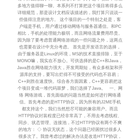
多地方值得聊一聊。本系列不打算把这个项目将得多么
详细规范，那是设计文档应该描述的，我打算只说说一
些值得注意的地方。 这个项目的一个特别之处是，客
户端是手机，用户通过移动网络与服务器通信。和PC
相比，手机的处理能力极弱，而且网络流量费用昂贵。
因为除了要考虑普通网络游戏的一些问题之外，这两点
也需要在设计中充分考虑。 首先是开发语言的选择，
由于服务器是Linux的环境，MS的技术直接排除，至于
MONO嘛，我实在不放心。可供选择的是C++和Java，
Java胜在网络能力强大，开发周期短，有众多框架和开
源库的支持，要写出烂得不可接受的代码也不容易；
C++则胜在速度快。综合各方面因素，C++更容易把这
个项目变成一堆代码噩梦，我们选择了Java。 一、网
络 网络游戏，首先面临的问题当然是如何进行网络通
信。首先考虑的是HTTP协议，因为所有的J2ME手机
都支持这个，我们当然想尽可能的兼容用户。而且
HTTP协议封装程度已经非常高了，不用去考虑线程、
同步、状态管理、连接池，不过HTTP协议有两个不爽
的地方： ◇ 协议无状态，这个问题已经困扰过很多人
很多次了。我曾考虑过的解决办法是改造HTTP协议，