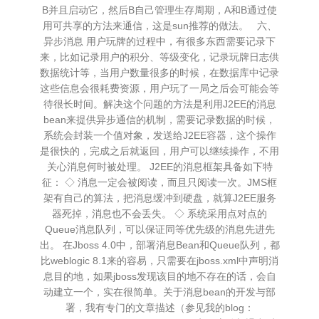
B并且启动它，然后B自己管理生存周期，A和B通过使
用可共享的方法来通信，这是sun推荐的做法。 六、
异步消息 用户玩牌的过程中，有很多东西需要记录下
来，比如记录用户的积分、等级变化，记录玩牌日志供
数据统计等，当用户数量很多的时候，在数据库中记录
这些信息会很耗费资源，用户玩了一局之后会可能会等
待很长时间。解决这个问题的方法是利用J2EE的消息
bean来提供异步通信的机制，需要记录数据的时候，
系统会封装一个值对象，发送给J2EE容器，这个操作
是很快的，完成之后就返回，用户可以继续操作，不用
关心消息何时被处理。 J2EE的消息框架具备如下特
征： ◇ 消息一定会被阅读，而且只阅读一次。JMS框
架有自己的算法，把消息缓冲到硬盘，就算J2EE服务
器死掉，消息也不会丢失。 ◇ 系统采用点对点的
Queue消息队列，可以保证同等优先级的消息先进先
出。 在Jboss 4.0中，部署消息Bean和Queue队列，都
比weblogic 8.1来的容易，只需要在jboss.xml中声明消
息目的地，如果jboss发现该目的地不存在的话，会自
动建立一个，实在很简单。关于消息bean的开发与部
署，我有专门的文章描述（参见我的blog：