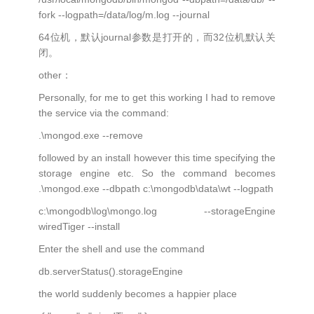
fork --logpath=/data/log/m.log --journal
64位机，默认journal参数是打开的，而32位机默认关
闭。
other：
Personally, for me to get this working I had to remove
the service via the command:
.\mongod.exe --remove
followed by an install however this time specifying the
storage engine etc. So the command becomes
.\mongod.exe --dbpath c:\mongodb\data\wt --logpath
c:\mongodb\log\mongo.log --storageEngine
wiredTiger --install
Enter the shell and use the command
db.serverStatus().storageEngine
the world suddenly becomes a happier place