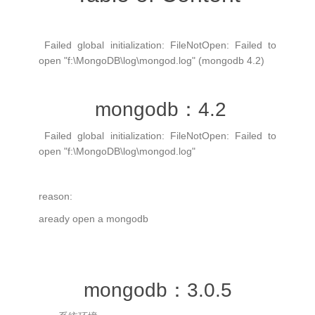
Failed global initialization: FileNotOpen: Failed to
open "f:\MongoDB\log\mongod.log" (mongodb 4.2)
mongodb：4.2
Failed global initialization: FileNotOpen: Failed to
open "f:\MongoDB\log\mongod.log"
reason:
aready open a mongodb
mongodb：3.0.5