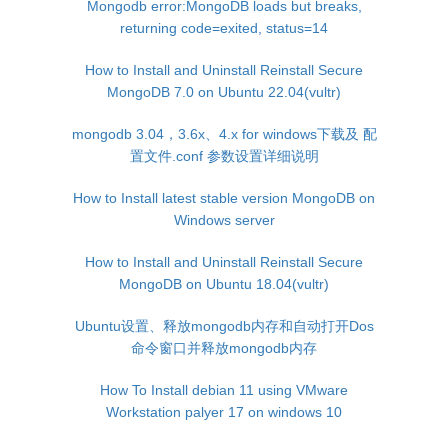
Mongodb error:MongoDB loads but breaks,
returning code=exited, status=14
How to Install and Uninstall Reinstall Secure
MongoDB 7.0 on Ubuntu 22.04(vultr)
mongodb 3.04，3.6x、4.x for windows下载及 配
置文件.conf 参数设置详细说明
How to Install latest stable version MongoDB on
Windows server
How to Install and Uninstall Reinstall Secure
MongoDB on Ubuntu 18.04(vultr)
Ubuntu设置、释放mongodb内存和自动打开Dos
命令窗口并释放mongodb内存
How To Install debian 11 using VMware
Workstation palyer 17 on windows 10