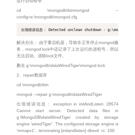
运行启动命令 .
cd \mongodb\binmongod --
config=e:\mongodb\mongod.cfg
出现错误信息： Detected unclean shutdown - g:\mongodb\dataW
解决办法： 由于重启机器，导致非正常停止mongod服
务，mongod.lock中还记录了上次运行的进程号，所以
无法启动。清除lock文件。
删去 g:\mongodb\dataWiredTiger\mongod.lock
2、repair数据库
cd \mongodb\bin
mongod --repair g:\mongodb\dataWiredTiger
出现错误信息： exception in initAndListen: 28574
Cannot start server. Detected data files in
g:\MongoDB\dataWiredTiger created by storage
engine 'wiredTiger'. The configured storage engine is
'mmapv1'., terminating [initandlisten] dbexit: rc: 100