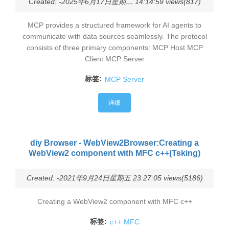
Created: -2025年6月17日星期二 14:14:59 views(817)
MCP provides a structured framework for AI agents to
communicate with data sources seamlessly. The protocol
consists of three primary components: MCP Host MCP
Client MCP Server
标签:
MCP Server
详细
diy Browser - WebView2Browser:Creating a
WebView2 component with MFC c++(Tsking)
Created: -2021年9月24日星期五 23:27:05 views(5186)
Creating a WebView2 component with MFC c++
标签:
c++ MFC