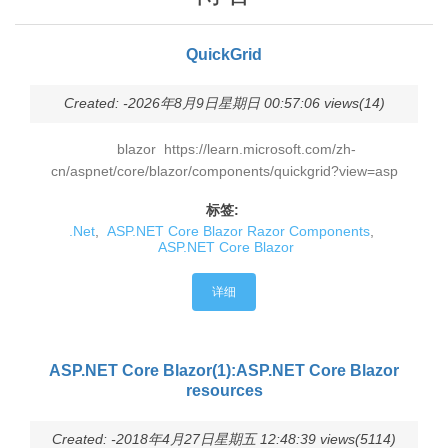
QuickGrid
Created: -2026年8月9日星期日 00:57:06 views(14)
blazor https://learn.microsoft.com/zh-
cn/aspnet/core/blazor/components/quickgrid?view=asp
标签:
.Net
,
ASP.NET Core Blazor Razor Components
,
ASP.NET Core Blazor
详细
ASP.NET Core Blazor(1):ASP.NET Core Blazor
resources
Created: -2018年4月27日星期五 12:48:39 views(5114)