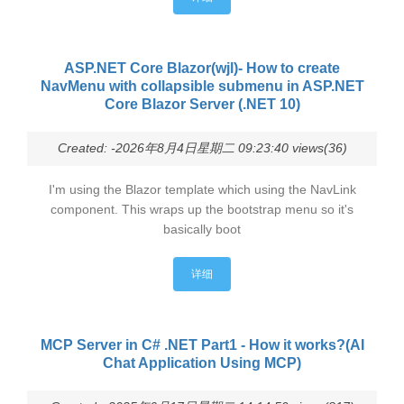
ASP.NET Core Blazor(wjl)- How to create
NavMenu with collapsible submenu in ASP.NET
Core Blazor Server (.NET 10)
Created: -2026年8月4日星期二 09:23:40 views(36)
I'm using the Blazor template which using the NavLink
component. This wraps up the bootstrap menu so it's
basically boot
详细
MCP Server in C# .NET Part1 - How it works?(AI
Chat Application Using MCP)